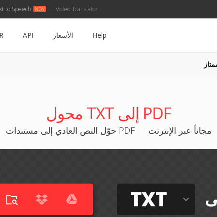
xt to Speech
Video Translator
Help
الأسعار
API
R
متاز
محول TXT إلى PDF
حوّل النص العادي إلى مستندات PDF — مجاناً عبر الإنترنت
TXT
ى