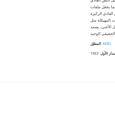
مل النص العادي
كوين ومخرجات السجلات وتبادل البيانات والكود
العادي الركيزة
XM وYAML وMarkdown، ويظل وسيط الإدخال
لأغنى، يصمد TXT
ANSI
:
المطوّر
دار الأول
: 1963