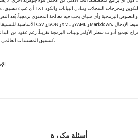
ة، دون أي برامج متخصصة. الحد الأدنى من الحمل قوة جوهرية أخرى: لا يح
أي عبء تنسيق، مما يجعل ملفات TXT مثالية لملفات الت
لنصوص البرمجية وأي سياق يجب فيه معالجة المحتوى برمجياً. يُعد النص 
الأساسية للتنسيقات المهيكلة مثل CSV وJSON وL
راج لجميع أدوات سطر الأوامر وبيئات البرمجة تقريباً. رغم عقود من البدائل ا
كتنسيق المستندات العالمي الحقيقي الوحيد.
الإص
أسئلة مكررة