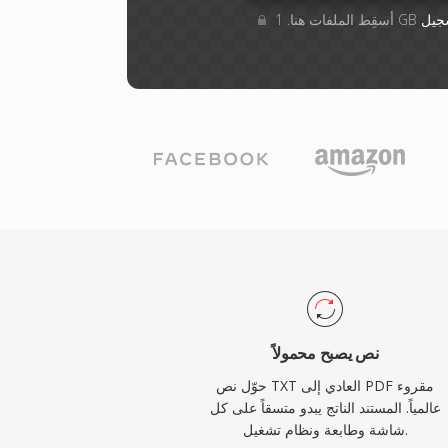
جيل
نص يصبح محمولاً
حوّل نص TXT العادي إلى PDF مقروء
عالمياً. المستند الناتج يبدو متسقاً على كل
شاشة وطابعة ونظام تشغيل.