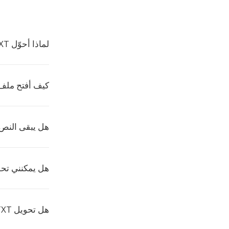
لماذا أحوّل TXT إلى PDF؟
كيف أفتح ملف PDF
هل يبقى النص س
هل يمكنني تحويل عدة 
هل تحويل TXT إلى PDF مجاني؟