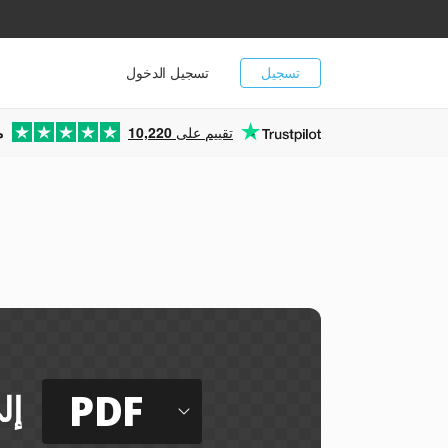
تسجيل
تسجيل الدخول
تقييم على
10,220
م
PDF
إل