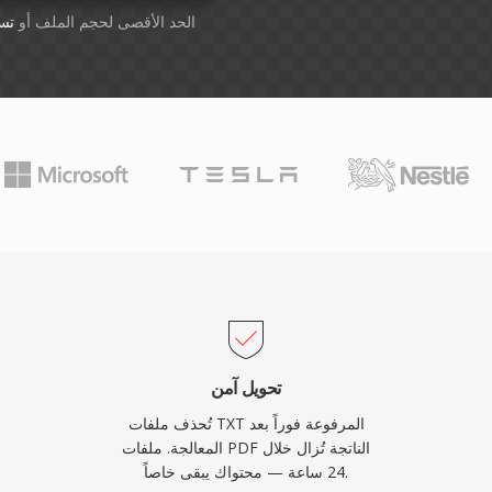
أسقِط الملفات هنا. 1 GB الحد الأقصى لحجم الملف أو
تس
تحويل آمن
تُحذف ملفات TXT المرفوعة فوراً بعد
المعالجة. ملفات PDF الناتجة تُزال خلال
24 ساعة — محتواك يبقى خاصاً.