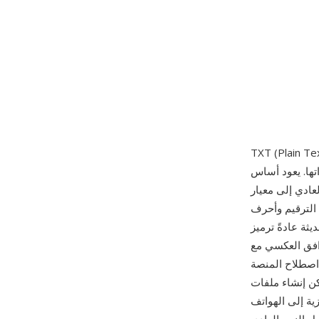
) هو أبسط تنسيقات المستندات الرقمية، يخزّن نصاً غير منسّق كتسلسل من رموز
تها. يعود أساس
ات الترقيم وأحرف
مخطط Unicode متغير العرض
ASC. تتباين نهايات
Unix/m وCR+LF على Windows — رغم أن معظم
إنشاء ملفات TXT
ية إلى الهواتف