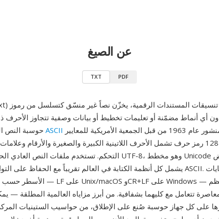
عن الصيغ
TXT
PDF
TXT (Plain Text
ن أي أنماط مضمّنة أو تعليمات تخطيط أو بيانات وصفية تتجاوز الأحرف ذا
المنشور عام 1963 من قبل الجمعية الأمريكية للمعايير (الآن ANSI)،
ASCII
حوسبة النص العادي إلى معيار
الذي عرّف 128 رمز حرف تشمل الأحرف اللاتينية الكبيرة والصغيرة والأرقام وعلام
التحكم. تستخدم ملفات النص العادي الحديثة عادةً ترميز UTF-8، وهو 
يشمل كل أنظمة الكتابة في العالم تقريباً مع الحفاظ على التوافق العكسي مع II
الأسطر حسب اصطلاح المنصة — LF على acOS
معاصرة تتعامل مع كليهما بشفافية. من أبرز مزاياه العالمية المطلقة — يمكن 
رها على كل جهاز حوسبة صُنع على الإطلاق، من حواسيب الستينيات المركز