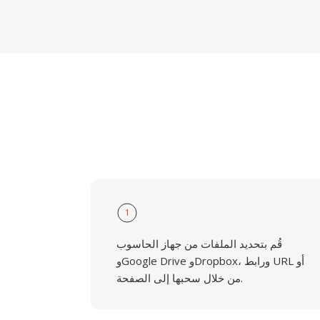
1
قُم بتحديد الملفات من جهاز الحاسوب
وGoogle Drive وDropbox، ورابط URL أو
من خلال سحبها إلى الصفحة.