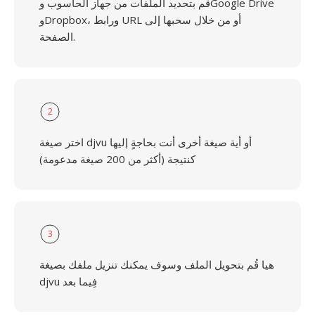
قُم بتحديد الملفات من جهاز الحاسوب وGoogle Drive
وDropbox، ورابط URL أو من خلال سحبها إلى
الصفحة.
2
اختر صيغة djvu أو أية صيغة أخرى أنت بحاجةٍ إليها
كنتيجة (أكثر من 200 صيغة مدعومة)
3
هيا قُم بتحويل الملف وسوف يمكنك تنزيل ملفك بصيغة
djvu فِيما بعد