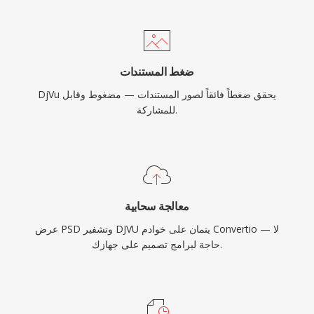
ضغط المستندات
DjVu يحقق ضغطاً فائقاً لصور المستندات — مضغوط وقابل
للمشاركة.
معالجة سحابية
عرض PSD وتشفير DJVU يتمان على خوادم Convertio — لا
حاجة لبرامج تصميم على جهازك.