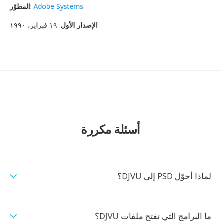
Adobe Systems
:
المطوّر
الإصدار الأول
: ١٩ فبراير، ١٩٩٠
أسئلة مكررة
لماذا أحوّل PSD إلى DJVU؟
ما البرامج التي تفتح ملفات DJVU؟