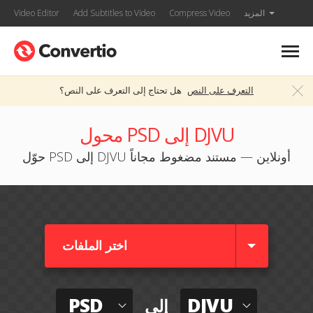
المزيد
Compress Video
Add Subtitles to Video
Video Editor
التعرف على النص
هل تحتاج إلى التعرف على النص؟
محول PSD إلى DJVU
حوّل PSD إلى DJVU أونلاين — مستند مضغوط مجاناً
اختر الملفات
PSD
DJVU
إلى