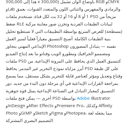
هذا إلى 300,000 x 300,000) بأوضاع ألوان تشمل RGB وCMYK
وLab والرمادي والمفهرس والثنائي اللون والمتعدد القنوات، بعمق
1 أو 8 أو 16 أو 32 بت لكل قناة. تستخدم ملفات PSD مزيجاً من
ضغط RLE لبيانات الطبقات الفردية وتخزن صور معاينة مركبة
(مسطحة) للعرض السريع بواسطة التطبيقات التي لا تستطيع تحليل
بنية الطبقات الكاملة. أصبح التنسيق معياراً فعلياً لسير العمل
الإبداعي المهني يتجاوز Photoshop نفسه — يتبادل المصورون
ومصممو الجرافيك ومطورو الويب وفنانو ما بعد إنتاج الفيديو
ملفات PSD كتنسيق العمل الذي يحافظ على المرونة الإبداعية. من
أبرز مزاياه نموذج التحرير غير المدمر: يحافظ PSD على كل طبقة
وقناع وتعديل ومؤثر كعناصر قابلة للتحرير بشكل مستقل، مما يسمح
بمراجعة القرارات الإبداعية في أي مرحلة دون البدء من جديد. دور
التنسيق كمعيار التبادل في الصناعة الإبداعية يمثل قوة جوهرية
Illustrator
Adobe
أخرى — يمكن فتح ملفات PSD بواسطة
وInDesign وAfter Effects وPremiere Pro، وكذلك Affinity
Photo وGIMP وSketch وFigma وPhotopea، مما يجعله لغة
التصميم البصري المشتركة.