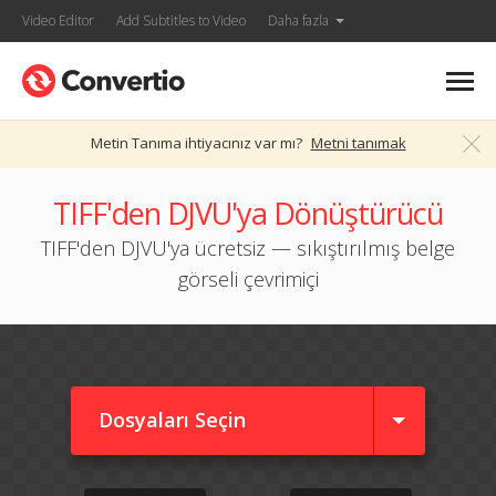
Video Editor
Add Subtitles to Video
Daha fazla
Metin Tanıma ihtiyacınız var mı?
Metni tanımak
TIFF'den DJVU'ya Dönüştürücü
TIFF'den DJVU'ya ücretsiz — sıkıştırılmış belge
görseli çevrimiçi
Dosyaları Seçin