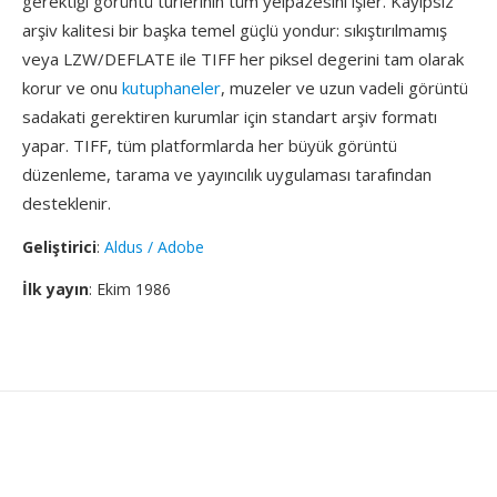
gerektiği görüntü turlerinin tüm yelpazesini işler. Kayıpsız
arşiv kalitesi bir başka temel güçlü yondur: sıkıştırılmamış
veya LZW/DEFLATE ile TIFF her piksel degerini tam olarak
korur ve onu
kutuphaneler
, muzeler ve uzun vadeli görüntü
sadakati gerektiren kurumlar için standart arşiv formatı
yapar. TIFF, tüm platformlarda her büyük görüntü
düzenleme, tarama ve yayıncılık uygulaması tarafından
desteklenir.
Geliştirici
:
Aldus / Adobe
İlk yayın
: Ekim 1986