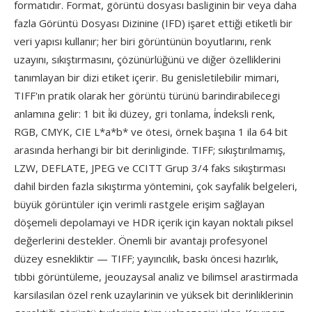
formatıdır. Format, görüntü dosyası basliginin bir veya daha
fazla Görüntü Dosyası Dizinine (IFD) işaret ettiği etiketli bir
veri yapısı kullanır; her biri görüntünün boyutlarını, renk
uzayını, sıkıştırmasını, çözünürlüğünü ve diğer özelliklerini
tanımlayan bir dizi etiket içerir. Bu genisletilebilir mimari,
TIFF'ın pratik olarak her görüntü türünü barindirabilecegi
anlamına gelir: 1 bit i̇ki düzey, gri tonlama, i̇ndeksli renk,
RGB, CMYK, CIE L*a*b* ve ötesi, örnek başına 1 ila 64 bit
arasında herhangi bir bit derinliginde. TIFF; sıkıştırılmamış,
LZW, DEFLATE, JPEG ve CCITT Grup 3/4 faks sıkıştırması
dahil birden fazla sıkıştırma yöntemini, çok sayfalik belgeleri,
büyük görüntüler için verimli rastgele erişim sağlayan
döşemeli depolamayi ve HDR içerik için kayan noktalı piksel
değerlerini destekler. Önemli bir avantajı profesyonel
düzey esnekliktir — TIFF; yayıncılık, baskı öncesi hazırlık,
tıbbi görüntüleme, jeouzaysal analiz ve bilimsel arastirmada
karsilasilan özel renk uzaylarinin ve yüksek bit derinliklerinin