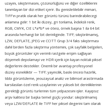
uzayını, sıkıştırmasını, çözünürlüğünü ve diğer özelliklerini
tanımlayan bir dizi etiket içerir. Bu genisletilebilir mimari,
TIFF'ın pratik olarak her görüntü türünü barindirabilecegi
anlamına gelir: 1 bit i̇ki düzey, gri tonlama, i̇ndeksli renk,
RGB, CMYK, CIE L*a*b* ve ötesi, örnek başına 1 ila 64 bit
arasında herhangi bir bit derinliginde. TIFF; sıkıştırılmamış,
LZW, DEFLATE, JPEG ve CCITT Grup 3/4 faks sıkıştırması
dahil birden fazla sıkıştırma yöntemini, çok sayfalik belgeleri,
büyük görüntüler için verimli rastgele erişim sağlayan
döşemeli depolamayi ve HDR içerik için kayan noktalı piksel
değerlerini destekler. Önemli bir avantajı profesyonel
düzey esnekliktir — TIFF; yayıncılık, baskı öncesi hazırlık,
tıbbi görüntüleme, jeouzaysal analiz ve bilimsel arastirmada
karsilasilan özel renk uzaylarinin ve yüksek bit derinliklerinin
gerektiği görüntü turlerinin tüm yelpazesini işler. Kayıpsız
arşiv kalitesi bir başka temel güçlü yondur: sıkıştırılmamış
veya LZW/DEFLATE ile TIFF her piksel degerini tam olarak