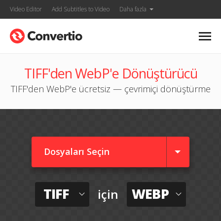
Video Editor
Add Subtitles to Video
Daha fazla
TIFF'den WebP'e Dönüştürücü
TIFF'den WebP'e ücretsiz — çevrimiçi dönüştürme
Dosyaları Seçin
TIFF
WEBP
için