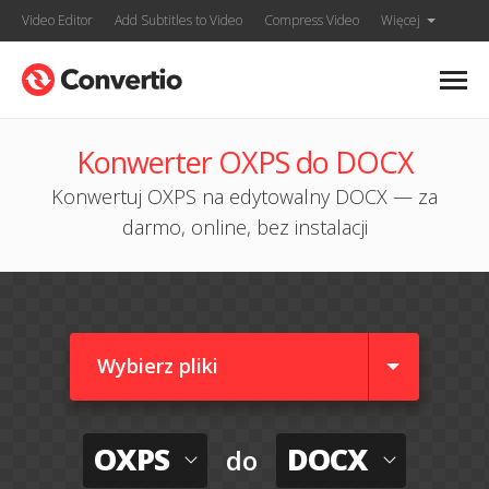
Video Editor
Add Subtitles to Video
Compress Video
Więcej
Konwerter OXPS do DOCX
Konwertuj OXPS na edytowalny DOCX — za
darmo, online, bez instalacji
Wybierz pliki
OXPS
DOCX
do