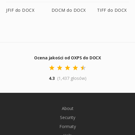
JFIF do DOCX
DOCM do DOCX
TIFF do DOCX
Ocena jakości od OXPS do DOCX
4.3
(1,437 głosów)
About
Security
Formaty