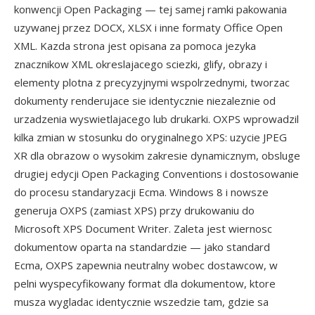
konwencji Open Packaging — tej samej ramki pakowania
uzywanej przez DOCX, XLSX i inne formaty Office Open
XML. Kazda strona jest opisana za pomoca jezyka
znacznikow XML okreslajacego sciezki, glify, obrazy i
elementy plotna z precyzyjnymi wspolrzednymi, tworzac
dokumenty renderujace sie identycznie niezaleznie od
urzadzenia wyswietlajacego lub drukarki. OXPS wprowadzil
kilka zmian w stosunku do oryginalnego XPS: uzycie JPEG
XR dla obrazow o wysokim zakresie dynamicznym, obsluge
drugiej edycji Open Packaging Conventions i dostosowanie
do procesu standaryzacji Ecma. Windows 8 i nowsze
generuja OXPS (zamiast XPS) przy drukowaniu do
Microsoft XPS Document Writer. Zaleta jest wiernosc
dokumentow oparta na standardzie — jako standard
Ecma, OXPS zapewnia neutralny wobec dostawcow, w
pelni wyspecyfikowany format dla dokumentow, ktore
musza wygladac identycznie wszedzie tam, gdzie sa