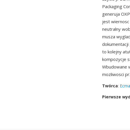
Packaging Con
generuja OXPS
jest wiernos
neutralny wo
musza wyglada
dokumentacji 
to kolejny at
kompozycje st
Wbudowane w
mozliwosci pr
Twórca
:
Ecma 
Pierwsze wy