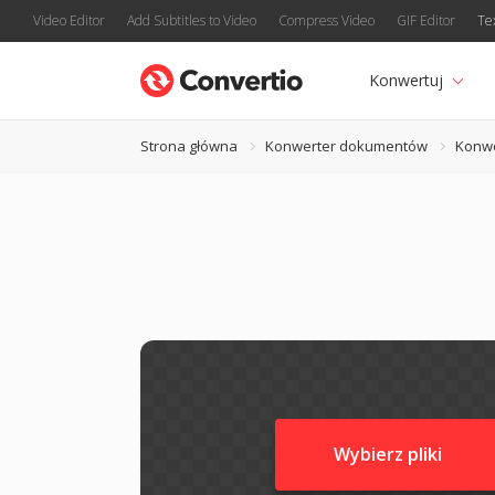
Video Editor
Add Subtitles to Video
Compress Video
GIF Editor
Te
Konwertuj
Strona główna
Konwerter dokumentów
Konw
Wybierz pliki