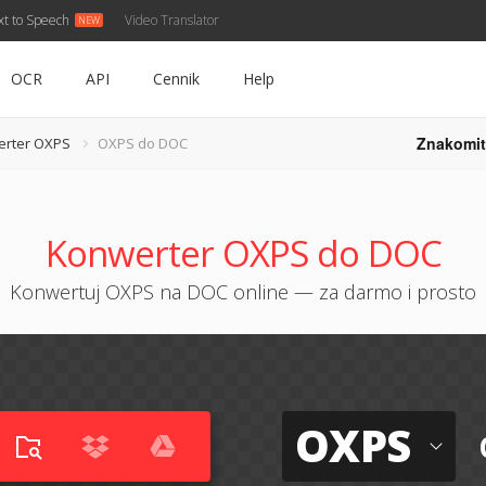
xt to Speech
Video Translator
OCR
API
Cennik
Help
Znakomit
erter OXPS
OXPS do DOC
Konwerter OXPS do DOC
Konwertuj OXPS na DOC online — za darmo i prosto
OXPS