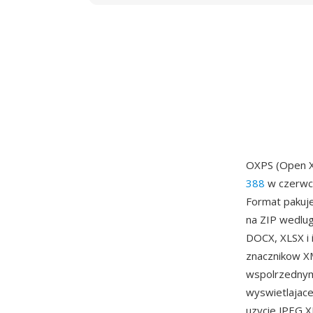
OXPS (Open X
388
w czerwcu
Format pakuje
na ZIP wedlu
DOCX, XLSX i 
znacznikow XM
wspolrzednymi
wyswietlajace
uzycie JPEG X