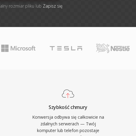
alny rozmiar pliku lub
Zapisz się
Szybkość chmury
Konwersja odbywa się całkowicie na
zdalnych serwerach — Twój
komputer lub telefon pozostaje