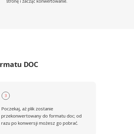
stronę i zacząć konwertowanie.
ormatu DOC
3
Poczekaj, aż plik zostanie
przekonwertowany do formatu doc; od
razu po konwersji możesz go pobrać.