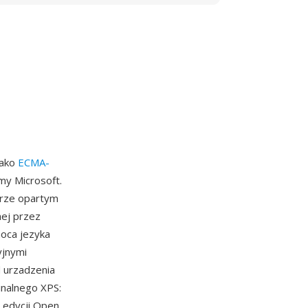
jako
ECMA-
my Microsoft.
erze opartym
ej przez
moca jezyka
yjnymi
d urzadzenia
inalnego XPS:
 edycji Open