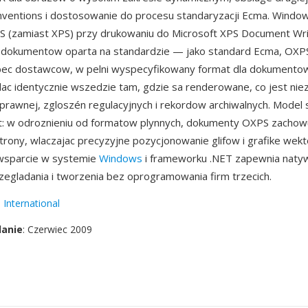
ventions i dostosowanie do procesu standaryzacji Ecma. Windo
 (zamiast XPS) przy drukowaniu do Microsoft XPS Document Writ
c dokumentow oparta na standardzie — jako standard Ecma, OXP
bec dostawcow, w pelni wyspecyfikowany format dla dokumentow
c identycznie wszedzie tam, gdzie sa renderowane, co jest nie
prawnej, zgloszén regulacyjnych i rekordow archiwalnych. Model 
ut: w odroznieniu od formatow plynnych, dokumenty OXPS zachow
rony, wlaczajac precyzyjne pozycjonowanie glifow i grafike wek
sparcie w systemie
Windows
i frameworku .NET zapewnia naty
zegladania i tworzenia bez oprogramowania firm trzecich.
International
danie
: Czerwiec 2009