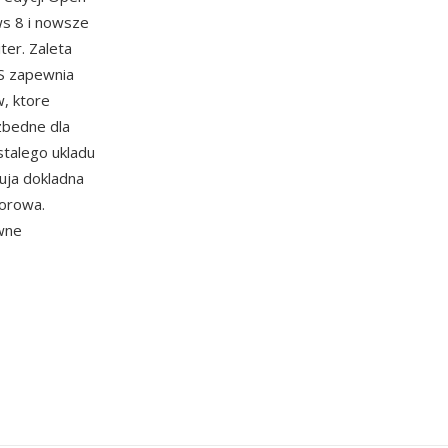
ws 8 i nowsze
er. Zaleta
S zapewnia
, ktore
zbedne dla
stalego ukladu
uja dokladna
torowa.
wne