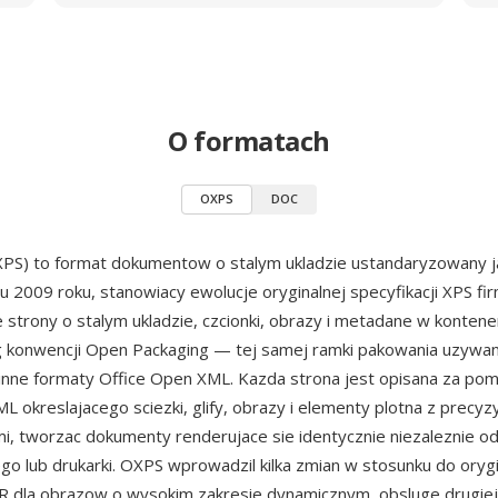
O formatach
OXPS
DOC
PS) to format dokumentow o stalym ukladzie ustandaryzowany 
 2009 roku, stanowiacy ewolucje oryginalnej specyfikacji XPS fir
 strony o stalym ukladzie, czcionki, obrazy i metadane w konten
g konwencji Open Packaging — tej samej ramki pakowania uzywan
inne formaty Office Open XML. Kazda strona jest opisana za po
L okreslajacego sciezki, glify, obrazy i elementy plotna z precyz
, tworzac dokumenty renderujace sie identycznie niezaleznie o
go lub drukarki. OXPS wprowadzil kilka zmian w stosunku do oryg
R dla obrazow o wysokim zakresie dynamicznym, obsluge drugiej