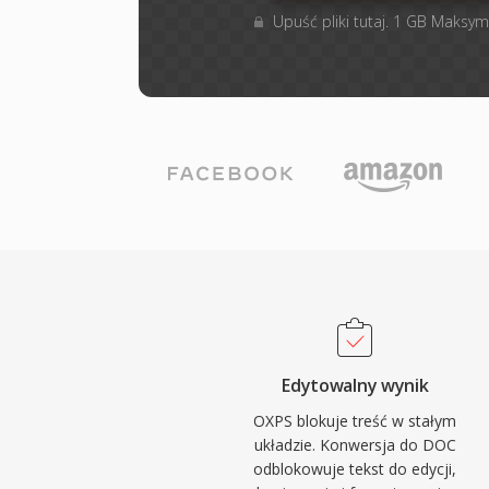
Upuść pliki tutaj. 1 GB Maksym
Edytowalny wynik
OXPS blokuje treść w stałym
układzie. Konwersja do DOC
odblokowuje tekst do edycji,