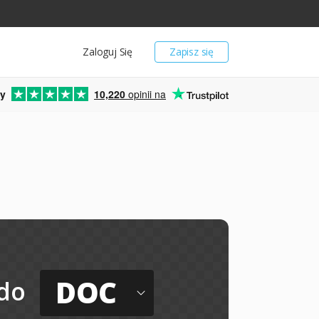
Zaloguj Się
Zapisz się
y
10,220
opinii na
DOC
do