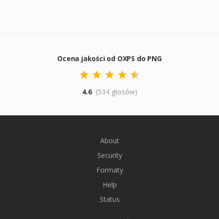
Ocena jakości od OXPS do PNG
4.6
(534 głosów)
About
Security
Formaty
Help
Status