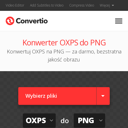
Video Editor
Add Subtitles to Video
Compress Video
Więcej
Konwerter OXPS do PNG
Konwertuj OXPS na PNG — za darmo, bezstratna
jakość obrazu
Wybierz pliki
OXPS
PNG
do