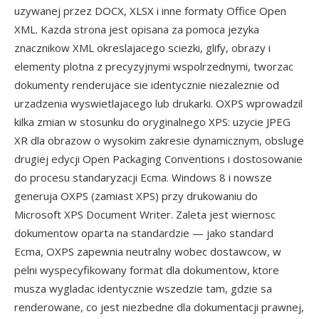
uzywanej przez DOCX, XLSX i inne formaty Office Open
XML. Kazda strona jest opisana za pomoca jezyka
znacznikow XML okreslajacego sciezki, glify, obrazy i
elementy plotna z precyzyjnymi wspolrzednymi, tworzac
dokumenty renderujace sie identycznie niezaleznie od
urzadzenia wyswietlajacego lub drukarki. OXPS wprowadzil
kilka zmian w stosunku do oryginalnego XPS: uzycie JPEG
XR dla obrazow o wysokim zakresie dynamicznym, obsluge
drugiej edycji Open Packaging Conventions i dostosowanie
do procesu standaryzacji Ecma. Windows 8 i nowsze
generuja OXPS (zamiast XPS) przy drukowaniu do
Microsoft XPS Document Writer. Zaleta jest wiernosc
dokumentow oparta na standardzie — jako standard
Ecma, OXPS zapewnia neutralny wobec dostawcow, w
pelni wyspecyfikowany format dla dokumentow, ktore
musza wygladac identycznie wszedzie tam, gdzie sa
renderowane, co jest niezbedne dla dokumentacji prawnej,