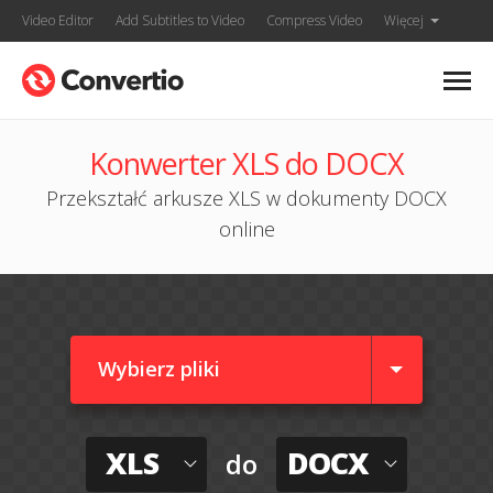
Video Editor
Add Subtitles to Video
Compress Video
Więcej
Konwerter XLS do DOCX
Przekształć arkusze XLS w dokumenty DOCX
online
Wybierz pliki
XLS
DOCX
do