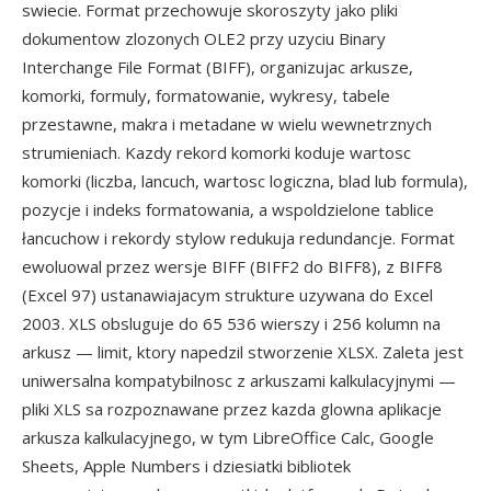
swiecie. Format przechowuje skoroszyty jako pliki
dokumentow zlozonych OLE2 przy uzyciu Binary
Interchange File Format (BIFF), organizujac arkusze,
komorki, formuly, formatowanie, wykresy, tabele
przestawne, makra i metadane w wielu wewnetrznych
strumieniach. Kazdy rekord komorki koduje wartosc
komorki (liczba, lancuch, wartosc logiczna, blad lub formula),
pozycje i indeks formatowania, a wspoldzielone tablice
łancuchow i rekordy stylow redukuja redundancje. Format
ewoluowal przez wersje BIFF (BIFF2 do BIFF8), z BIFF8
(Excel 97) ustanawiajacym strukture uzywana do Excel
2003. XLS obsluguje do 65 536 wierszy i 256 kolumn na
arkusz — limit, ktory napedzil stworzenie XLSX. Zaleta jest
uniwersalna kompatybilnosc z arkuszami kalkulacyjnymi —
pliki XLS sa rozpoznawane przez kazda glowna aplikacje
arkusza kalkulacyjnego, w tym LibreOffice Calc, Google
Sheets, Apple Numbers i dziesiatki bibliotek