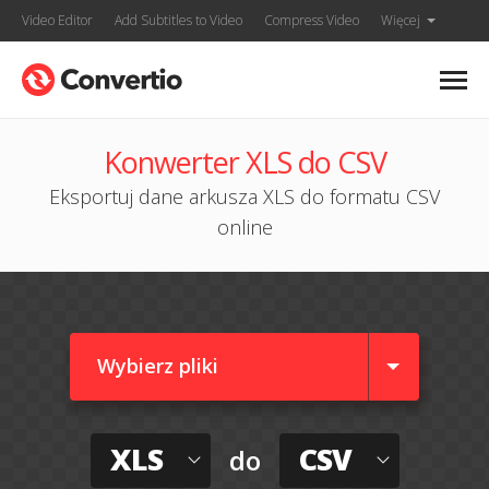
Video Editor
Add Subtitles to Video
Compress Video
Więcej
Konwerter XLS do CSV
Eksportuj dane arkusza XLS do formatu CSV
online
Wybierz pliki
XLS
CSV
do