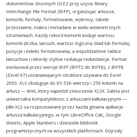
dokumentow zlozonych OLE2 przy uzyciu Binary
Interchange File Format (BIFF), organizujac arkusze,
komorki, formuly, formatowanie, wykresy, tabele
przestawne, makra i metadane w wielu wewnetrznych
strumieniach. Kazdy rekord komorki koduje wartosc
komorki (liczba, lancuch, wartosc logiczna, blad lub formula),
pozycje i indeks formatowania, a wspoldzielone tablice
łancuchow i rekordy stylow redukuja redundancje. Format
ewoluowal przez wersje BIFF (BIFF2 do BIFF8), z BIFF8
(Excel 97) ustanawiajacym strukture uzywana do Excel
2003. XLS obsluguje do 65 536 wierszy i 256 kolumn na
arkusz — limit, ktory napedzil stworzenie XLSX. Zaleta jest
uniwersalna kompatybilnosc z arkuszami kalkulacyjnymi —
pliki XLS sa rozpoznawane przez kazda glowna aplikacje
arkusza kalkulacyjnego, w tym LibreOffice Calc, Google
Sheets, Apple Numbers i dziesiatki bibliotek
programistycznych na wszystkich platformach. Dojrzaly