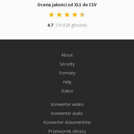
Ocena jakości od XLS do CSV
4.7
(19,928 głosów)
About
Security
Formaty
Help
Status
Konwerter wideo
Konwerter audio
Konwerter dokumentów
Przetwornik obrazu