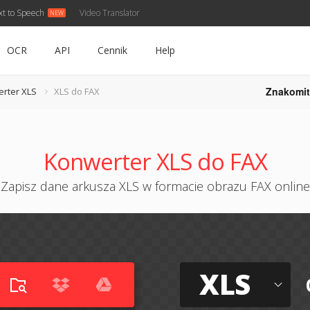
xt to Speech
Video Translator
OCR
API
Cennik
Help
Znakomit
rter XLS
XLS do FAX
Konwerter XLS do FAX
Zapisz dane arkusza XLS w formacie obrazu FAX online
XLS