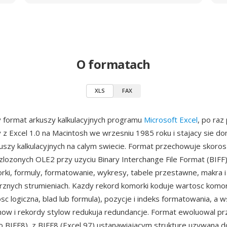
O formatach
XLS
FAX
y format arkuszy kalkulacyjnych programu
Microsoft Excel
, po raz
 Excel 1.0 na Macintosh we wrzesniu 1985 roku i stajacy sie d
szy kalkulacyjnych na calym swiecie. Format przechowuje skoroszy
ozonych OLE2 przy uzyciu Binary Interchange File Format (BIFF)
rki, formuly, formatowanie, wykresy, tabele przestawne, makra
znych strumieniach. Kazdy rekord komorki koduje wartosc komorki
sc logiczna, blad lub formula), pozycje i indeks formatowania, a 
chow i rekordy stylow redukuja redundancje. Format ewoluowal p
o BIFF8), z BIFF8 (Excel 97) ustanawiajacym strukture uzywana d