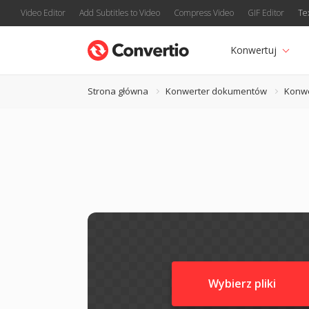
Video Editor
Add Subtitles to Video
Compress Video
GIF Editor
Te
Konwertuj
Strona główna
Konwerter dokumentów
Konwe
Wybierz pliki