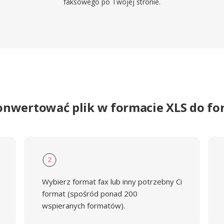
faksowego po Twojej stronie.
onwertować plik w formacie XLS do f
2
Wybierz format fax lub inny potrzebny Ci
format (spośród ponad 200
wspieranych formatów).