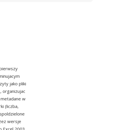
 pierwszy
ominujacym
ty jako pliki
, organizujac
 i metadane w
 (liczba,
wspoldzielone
rzez wersje
o Excel 2003.