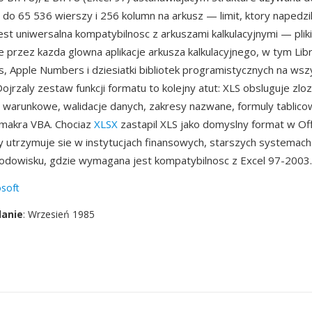
 do 65 536 wierszy i 256 kolumn na arkusz — limit, ktory napedzi
jest uniwersalna kompatybilnosc z arkuszami kalkulacyjnymi — plik
przez kazda glowna aplikacje arkusza kalkulacyjnego, w tym Libr
, Apple Numbers i dziesiatki bibliotek programistycznych na wsz
ojrzaly zestaw funkcji formatu to kolejny atut: XLS obsluguje zlo
warunkowe, walidacje danych, zakresy nazwane, formuly tablico
 makra VBA. Chociaz
XLSX
zastapil XLS jako domyslny format w Of
y utrzymuje sie w instytucjach finansowych, starszych systemac
odowisku, gdzie wymagana jest kompatybilnosc z Excel 97-2003.
soft
danie
: Wrzesień 1985