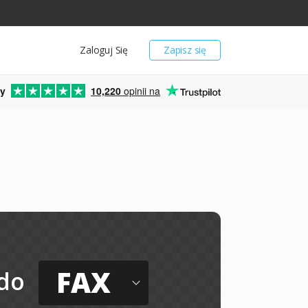
Zaloguj Się
Zapisz się
y
10,220
opinii na
FAX
do