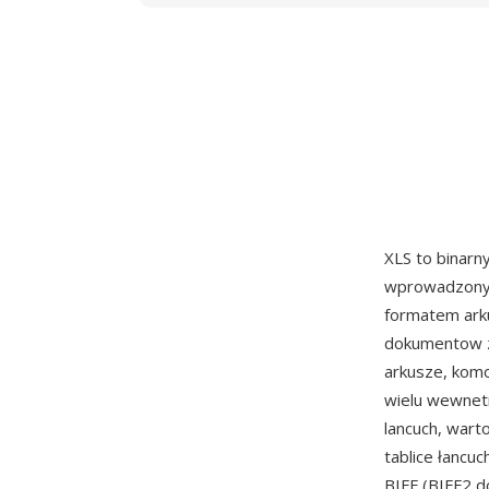
XLS to binarn
wprowadzony z
formatem arku
dokumentow zl
arkusze, komo
wielu wewnetr
lancuch, warto
tablice łancu
BIFF (BIFF2 d