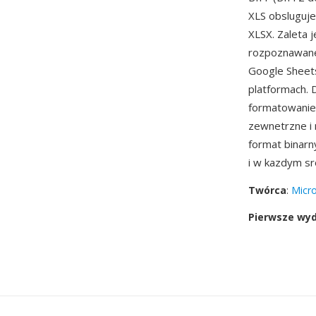
XLS obsluguje
XLSX. Zaleta 
rozpoznawane 
Google Sheets
platformach. D
formatowanie 
zewnetrzne i
format binarn
i w kazdym sr
Twórca
:
Micro
Pierwsze wy