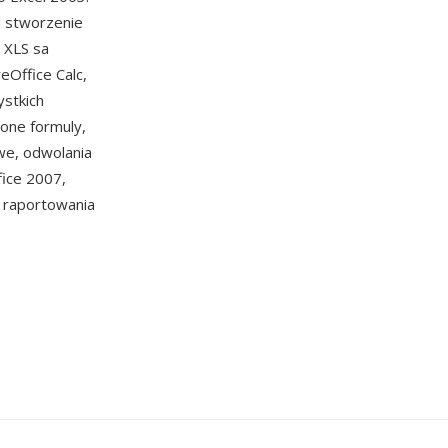
l stworzenie
i XLS sa
eOffice Calc,
ystkich
zone formuly,
we, odwolania
fice 2007,
h raportowania