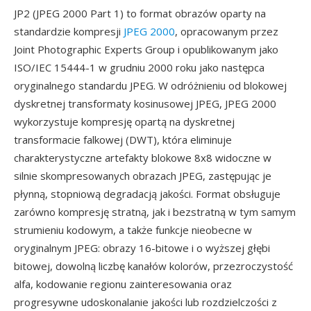
JP2 (JPEG 2000 Part 1) to format obrazów oparty na
standardzie kompresji
JPEG 2000
, opracowanym przez
Joint Photographic Experts Group i opublikowanym jako
ISO/IEC 15444-1 w grudniu 2000 roku jako następca
oryginalnego standardu JPEG. W odróżnieniu od blokowej
dyskretnej transformaty kosinusowej JPEG, JPEG 2000
wykorzystuje kompresję opartą na dyskretnej
transformacie falkowej (DWT), która eliminuje
charakterystyczne artefakty blokowe 8x8 widoczne w
silnie skompresowanych obrazach JPEG, zastępując je
płynną, stopniową degradacją jakości. Format obsługuje
zarówno kompresję stratną, jak i bezstratną w tym samym
strumieniu kodowym, a także funkcje nieobecne w
oryginalnym JPEG: obrazy 16-bitowe i o wyższej głębi
bitowej, dowolną liczbę kanałów kolorów, przezroczystość
alfa, kodowanie regionu zainteresowania oraz
progresywne udoskonalanie jakości lub rozdzielczości z