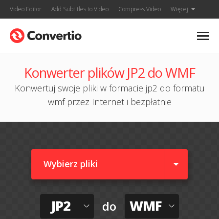
Video Editor
Add Subtitles to Video
Compress Video
Więcej
Konwerter plików JP2 do WMF
Konwertuj swoje pliki w formacie jp2 do formatu
wmf przez Internet i bezpłatnie
Wybierz pliki
JP2
WMF
do