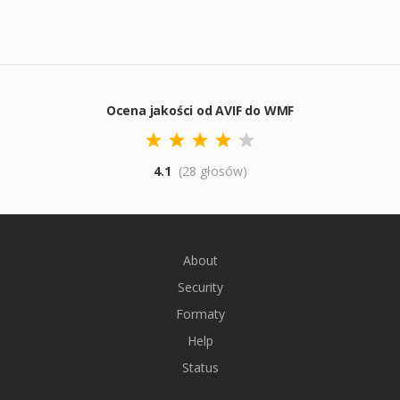
Ocena jakości od AVIF do WMF
4.1
(28 głosów)
About
Security
Formaty
Help
Status