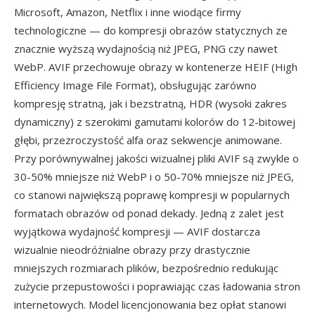
Microsoft, Amazon, Netflix i inne wiodące firmy
technologiczne — do kompresji obrazów statycznych ze
znacznie wyższą wydajnością niż JPEG, PNG czy nawet
WebP. AVIF przechowuje obrazy w kontenerze HEIF (High
Efficiency Image File Format), obsługując zarówno
kompresję stratną, jak i bezstratną, HDR (wysoki zakres
dynamiczny) z szerokimi gamutami kolorów do 12-bitowej
głębi, przezroczystość alfa oraz sekwencje animowane.
Przy porównywalnej jakości wizualnej pliki AVIF są zwykle o
30-50% mniejsze niż WebP i o 50-70% mniejsze niż JPEG,
co stanowi największą poprawę kompresji w popularnych
formatach obrazów od ponad dekady. Jedną z zalet jest
wyjątkowa wydajność kompresji — AVIF dostarcza
wizualnie nieodróżnialne obrazy przy drastycznie
mniejszych rozmiarach plików, bezpośrednio redukując
zużycie przepustowości i poprawiając czas ładowania stron
internetowych. Model licencjonowania bez opłat stanowi