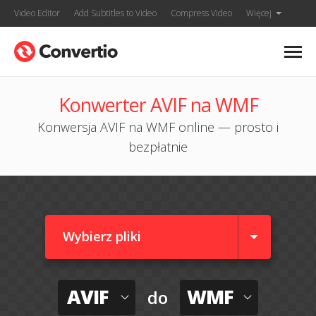
Video Editor
Add Subtitles to Video
Compress Video
Więcej
Konwerter AVIF na WMF
Konwersja AVIF na WMF online — prosto i
bezpłatnie
Wybierz pliki
AVIF
WMF
do