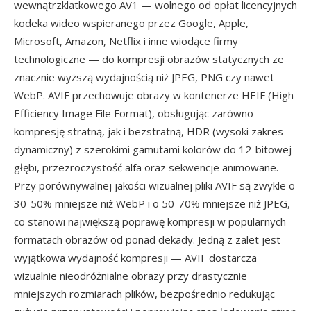
wewnątrzklatkowego AV1 — wolnego od opłat licencyjnych
kodeka wideo wspieranego przez Google, Apple,
Microsoft, Amazon, Netflix i inne wiodące firmy
technologiczne — do kompresji obrazów statycznych ze
znacznie wyższą wydajnością niż JPEG, PNG czy nawet
WebP. AVIF przechowuje obrazy w kontenerze HEIF (High
Efficiency Image File Format), obsługując zarówno
kompresję stratną, jak i bezstratną, HDR (wysoki zakres
dynamiczny) z szerokimi gamutami kolorów do 12-bitowej
głębi, przezroczystość alfa oraz sekwencje animowane.
Przy porównywalnej jakości wizualnej pliki AVIF są zwykle o
30-50% mniejsze niż WebP i o 50-70% mniejsze niż JPEG,
co stanowi największą poprawę kompresji w popularnych
formatach obrazów od ponad dekady. Jedną z zalet jest
wyjątkowa wydajność kompresji — AVIF dostarcza
wizualnie nieodróżnialne obrazy przy drastycznie
mniejszych rozmiarach plików, bezpośrednio redukując