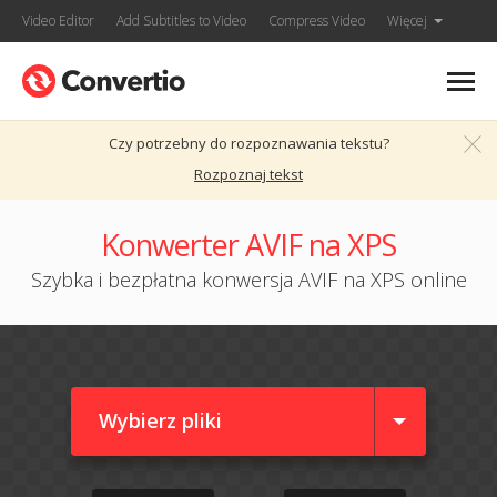
Video Editor
Add Subtitles to Video
Compress Video
Więcej
Czy potrzebny do rozpoznawania tekstu?
Rozpoznaj tekst
Konwerter AVIF na XPS
Szybka i bezpłatna konwersja AVIF na XPS online
Wybierz pliki