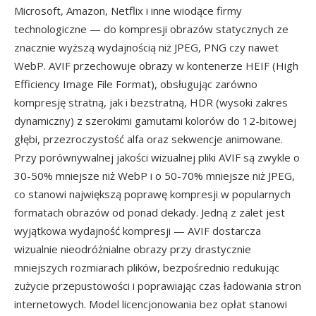
Microsoft, Amazon, Netflix i inne wiodące firmy
technologiczne — do kompresji obrazów statycznych ze
znacznie wyższą wydajnością niż JPEG, PNG czy nawet
WebP. AVIF przechowuje obrazy w kontenerze HEIF (High
Efficiency Image File Format), obsługując zarówno
kompresję stratną, jak i bezstratną, HDR (wysoki zakres
dynamiczny) z szerokimi gamutami kolorów do 12-bitowej
głębi, przezroczystość alfa oraz sekwencje animowane.
Przy porównywalnej jakości wizualnej pliki AVIF są zwykle o
30-50% mniejsze niż WebP i o 50-70% mniejsze niż JPEG,
co stanowi największą poprawę kompresji w popularnych
formatach obrazów od ponad dekady. Jedną z zalet jest
wyjątkowa wydajność kompresji — AVIF dostarcza
wizualnie nieodróżnialne obrazy przy drastycznie
mniejszych rozmiarach plików, bezpośrednio redukując
zużycie przepustowości i poprawiając czas ładowania stron
internetowych. Model licencjonowania bez opłat stanowi