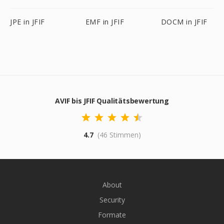
JPE in JFIF
EMF in JFIF
DOCM in JFIF
AVIF bis JFIF Qualitätsbewertung
4.7
(46 Stimmen)
About
Security
Formate