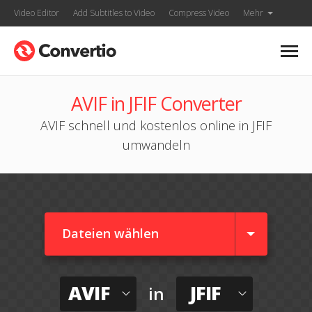
Video Editor
Add Subtitles to Video
Compress Video
Mehr
AVIF in JFIF Converter
AVIF schnell und kostenlos online in JFIF
umwandeln
Dateien wählen
AVIF
JFIF
in