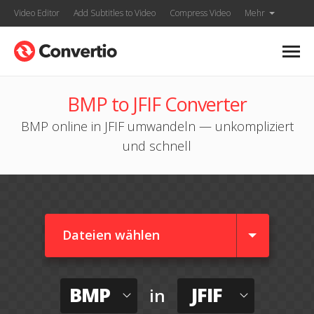
Video Editor
Add Subtitles to Video
Compress Video
Mehr
BMP to JFIF Converter
BMP online in JFIF umwandeln — unkompliziert
und schnell
Dateien wählen
BMP
JFIF
in