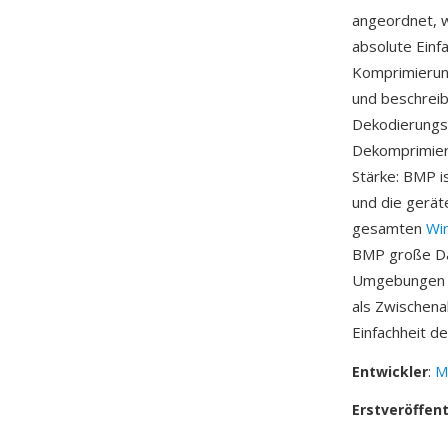
angeordnet, wo
absolute Einf
Komprimierung
und beschreib
Dekodierungsa
Dekomprimieru
Stärke: BMP 
und die gerät
gesamten
Wi
BMP große Da
Umgebungen un
als Zwischen
Einfachheit d
Entwickler
:
M
Erstveröffen