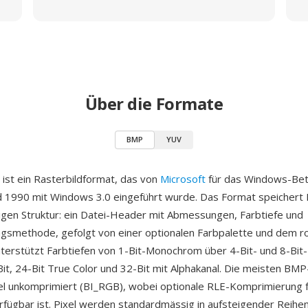
Über die Formate
BMP
YUV
ist ein Rasterbildformat, das von
Microsoft
für das Windows-Be
d 1990 mit Windows 3.0 eingeführt wurde. Das Format speichert P
nigen Struktur: ein Datei-Header mit Abmessungen, Farbtiefe und
smethode, gefolgt von einer optionalen Farbpalette und dem ro
terstützt Farbtiefen von 1-Bit-Monochrom über 4-Bit- und 8-Bit
-Bit, 24-Bit True Color und 32-Bit mit Alphakanal. Die meisten BM
el unkomprimiert (BI_RGB), wobei optionale RLE-Komprimierung f
rfügbar ist. Pixel werden standardmässig in aufsteigender Reihe