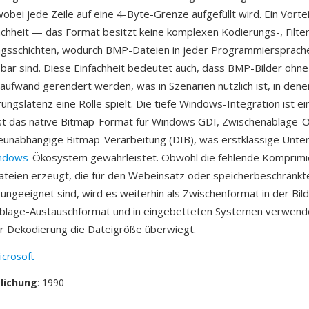
bei jede Zeile auf eine 4-Byte-Grenze aufgefüllt wird. Ein Vorteil
achheit — das Format besitzt keine komplexen Kodierungs-, Filte
sschichten, wodurch BMP-Dateien in jeder Programmiersprache t
bar sind. Diese Einfachheit bedeutet auch, dass BMP-Bilder ohne
ufwand gerendert werden, was in Szenarien nützlich ist, in dene
ngslatenz eine Rolle spielt. Die tiefe Windows-Integration ist e
ist das native Bitmap-Format für Windows GDI, Zwischenablage-
eunabhängige Bitmap-Verarbeitung (DIB), was erstklassige Unte
ndows
-Ökosystem gewährleistet. Obwohl die fehlende Komprimi
teien erzeugt, die für den Webeinsatz oder speicherbeschränkt
geeignet sind, wird es weiterhin als Zwischenformat in der Bild
ablage-Austauschformat und in eingebetteten Systemen verwende
er Dekodierung die Dateigröße überwiegt.
icrosoft
tlichung
: 1990