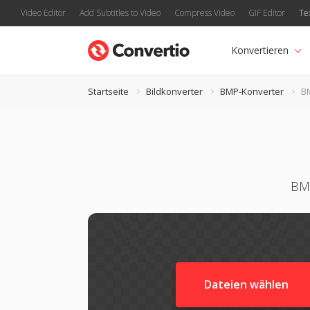
Video Editor
Add Subtitles to Video
Compress Video
GIF Editor
Te
Konvertieren
Startseite
Bildkonverter
BMP-Konverter
B
BMP
Dateien wählen