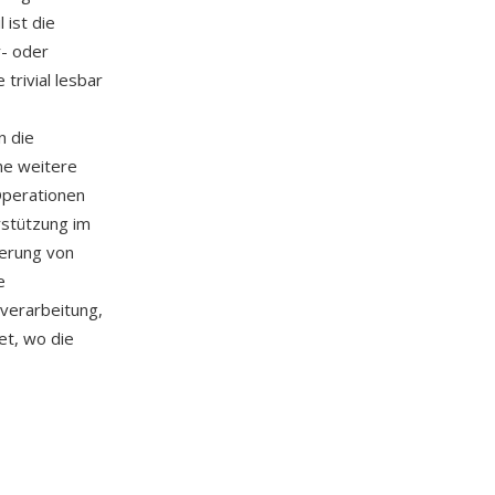
 ist die
r- oder
rivial lesbar
n die
ine weitere
Operationen
rstützung im
erung von
e
verarbeitung,
t, wo die