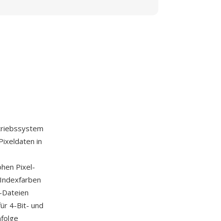
triebssystem
ixeldaten in
hen Pixel-
-Indexfarben
P-Dateien
ür 4-Bit- und
nfolge