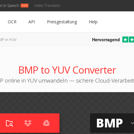
xt to Speech
Video Translator
OCR
API
Preisgestaltung
Help
Hervorragend
MP in YUV
BMP to YUV Converter
 online in YUV umwandeln — sichere Cloud-Verarbei
BMP