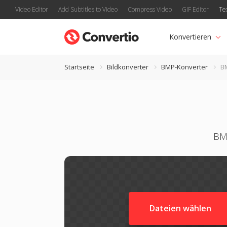
Video Editor
Add Subtitles to Video
Compress Video
GIF Editor
Te
Konvertieren
Startseite
Bildkonverter
BMP-Konverter
B
BMP
Dateien wählen