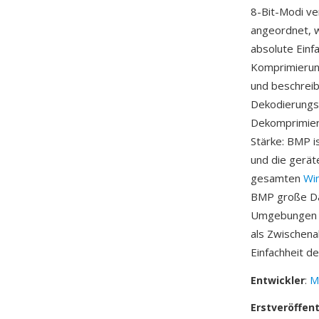
8-Bit-Modi ve
angeordnet, wo
absolute Einf
Komprimierung
und beschreib
Dekodierungsa
Dekomprimieru
Stärke: BMP 
und die gerät
gesamten
Wi
BMP große Da
Umgebungen un
als Zwischen
Einfachheit d
Entwickler
:
M
Erstveröffen