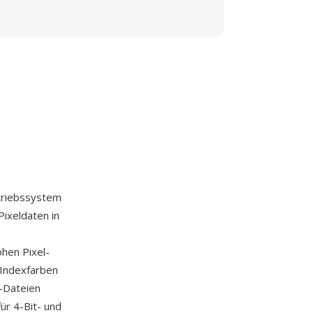
triebssystem
ixeldaten in
hen Pixel-
-Indexfarben
P-Dateien
ür 4-Bit- und