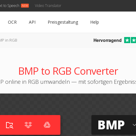
xt to Speech
Video Translator
OCR
API
Preisgestaltung
Help
Hervorragend
MP in RGB
BMP to RGB Converter
 online in RGB umwandeln — mit sofortigen Ergebni
BMP