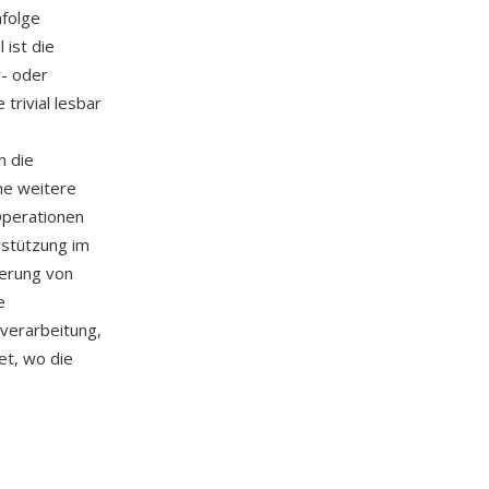
nfolge
 ist die
r- oder
rivial lesbar
n die
ine weitere
Operationen
rstützung im
erung von
e
verarbeitung,
t, wo die