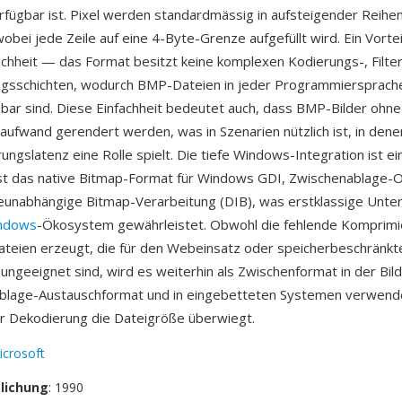
rfügbar ist. Pixel werden standardmässig in aufsteigender Reihe
bei jede Zeile auf eine 4-Byte-Grenze aufgefüllt wird. Ein Vorteil
achheit — das Format besitzt keine komplexen Kodierungs-, Filte
sschichten, wodurch BMP-Dateien in jeder Programmiersprache t
bar sind. Diese Einfachheit bedeutet auch, dass BMP-Bilder ohne
ufwand gerendert werden, was in Szenarien nützlich ist, in dene
ngslatenz eine Rolle spielt. Die tiefe Windows-Integration ist e
ist das native Bitmap-Format für Windows GDI, Zwischenablage-
eunabhängige Bitmap-Verarbeitung (DIB), was erstklassige Unte
ndows
-Ökosystem gewährleistet. Obwohl die fehlende Komprimi
teien erzeugt, die für den Webeinsatz oder speicherbeschränkt
geeignet sind, wird es weiterhin als Zwischenformat in der Bild
ablage-Austauschformat und in eingebetteten Systemen verwende
er Dekodierung die Dateigröße überwiegt.
icrosoft
tlichung
: 1990