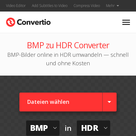
Video Editor
Add Subtitles to Video
Compress Video
Mehr
BMP zu HDR Converter
BMP-Bilder online in HDR umwandeln — schnell
und ohne Kosten
Dateien wählen
BMP
HDR
in