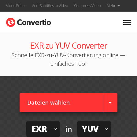
Video Editor
Add Subtitles to Video
Compress Video
Mehr
EXR zu YUV Converter
Schnelle EXR-zu-YUV-Konvertierung online —
einfaches Tool
Dateien wählen
EXR
YUV
in