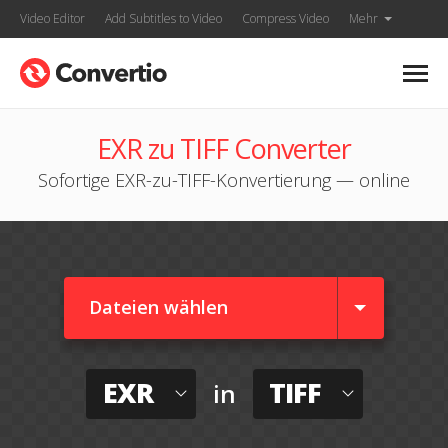
Video Editor
Add Subtitles to Video
Compress Video
Mehr
EXR zu TIFF Converter
Sofortige EXR-zu-TIFF-Konvertierung — online
Dateien wählen
EXR
TIFF
in