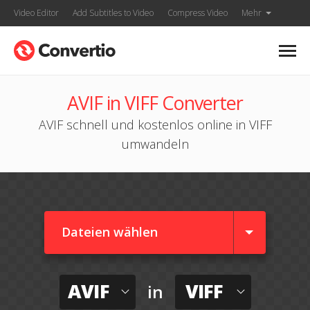
Video Editor
Add Subtitles to Video
Compress Video
Mehr
AVIF in VIFF Converter
AVIF schnell und kostenlos online in VIFF
umwandeln
Dateien wählen
AVIF
VIFF
in