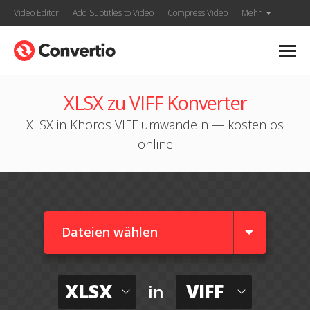
Video Editor
Add Subtitles to Video
Compress Video
Mehr
XLSX zu VIFF Konverter
XLSX in Khoros VIFF umwandeln — kostenlos
online
Dateien wählen
XLSX
VIFF
in