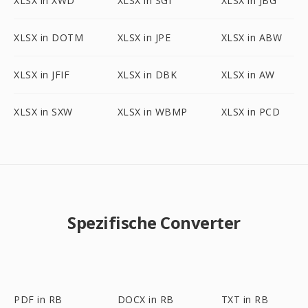
XLSX in XWD
XLSX in SGI
XLSX in JBG
XLSX in DOTM
XLSX in JPE
XLSX in ABW
XLSX in JFIF
XLSX in DBK
XLSX in AW
XLSX in SXW
XLSX in WBMP
XLSX in PCD
Spezifische Converter
PDF in RB
DOCX in RB
TXT in RB