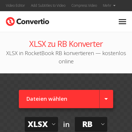
Video Editor
Add Subtitles to Video
Compress Video
Mehr
XLSX zu RB Konverter
XLSX in RocketBook RB konvertieren — kostenlos
online
Dateien wählen
XLSX
RB
in