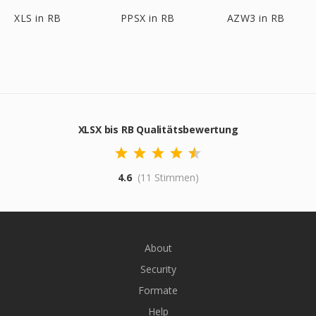
XLS in RB
PPSX in RB
AZW3 in RB
XLSX bis RB Qualitätsbewertung
4.6
(11 Stimmen)
About
Security
Formate
Help