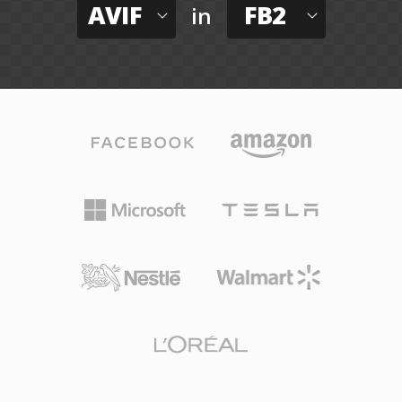
AVIF
FB2
in