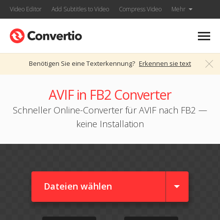
Video Editor
Add Subtitles to Video
Compress Video
Mehr
Benötigen Sie eine Texterkennung?
Erkennen sie text
AVIF in FB2 Converter
Schneller Online-Converter für AVIF nach FB2 —
keine Installation
Dateien wählen