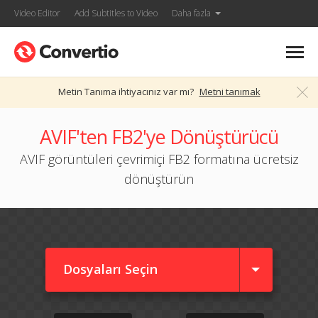
Video Editor
Add Subtitles to Video
Daha fazla
Metin Tanıma ihtiyacınız var mı?
Metni tanımak
AVIF'ten FB2'ye Dönüştürücü
AVIF görüntüleri çevrimiçi FB2 formatına ücretsiz
dönüştürün
Dosyaları Seçin