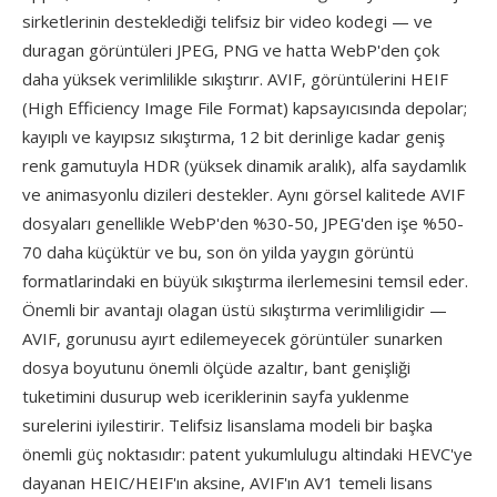
sirketlerinin desteklediği telifsiz bir video kodegi — ve
duragan görüntüleri JPEG, PNG ve hatta WebP'den çok
daha yüksek verimlilikle sıkıştırır. AVIF, görüntülerini HEIF
(High Efficiency Image File Format) kapsayıcısında depolar;
kayıplı ve kayıpsız sıkıştırma, 12 bit derinlige kadar geniş
renk gamutuyla HDR (yüksek dinamik aralık), alfa saydamlık
ve animasyonlu dizileri destekler. Aynı görsel kalitede AVIF
dosyaları genellikle WebP'den %30-50, JPEG'den işe %50-
70 daha küçüktür ve bu, son ön yilda yaygın görüntü
formatlarindaki en büyük sıkıştırma ilerlemesini temsil eder.
Önemli bir avantajı olagan üstü sıkıştırma verimliligidir —
AVIF, gorunusu ayırt edilemeyecek görüntüler sunarken
dosya boyutunu önemli ölçüde azaltır, bant genişliği
tuketimini dusurup web iceriklerinin sayfa yuklenme
surelerini iyilestirir. Telifsiz lisanslama modeli bir başka
önemli güç noktasıdır: patent yukumlulugu altindaki HEVC'ye
dayanan HEIC/HEIF'ın aksine, AVIF'ın AV1 temeli lisans