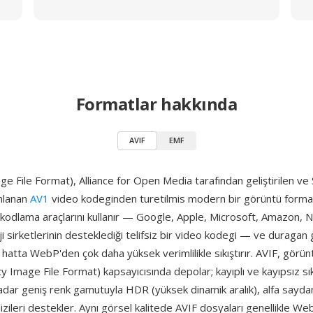
Formatlar hakkında
AVIF
EMF
e File Format), Alliance for Open Media tarafından geliştirilen ve
mlanan
AV1
video kodeginden turetilmis modern bir görüntü format
i kodlama araçlarını kullanır — Google, Apple, Microsoft, Amazon, N
i sirketlerinin desteklediği telifsiz bir video kodegi — ve duragan 
atta WebP'den çok daha yüksek verimlilikle sıkıştırır. AVIF, görün
cy Image File Format) kapsayıcısında depolar; kayıplı ve kayıpsız sı
kadar geniş renk gamutuyla HDR (yüksek dinamik aralık), alfa sayda
zileri destekler. Aynı görsel kalitede AVIF dosyaları genellikle 