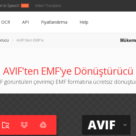
xt to Speech
Video Translator
OCR
API
Fiyatlandırma
Help
Mükem
ürücü
AVIF'den EMF'e
AVIF'ten EMF'ye Dönüştürücü
F görüntüleri çevrimiçi EMF formatına ücretsiz dönüşt
AVIF