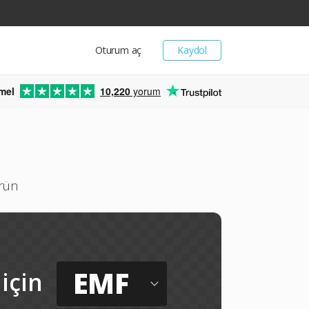
Oturum aç
Kaydol
mel
10,220
yorum
ürün
EMF
için