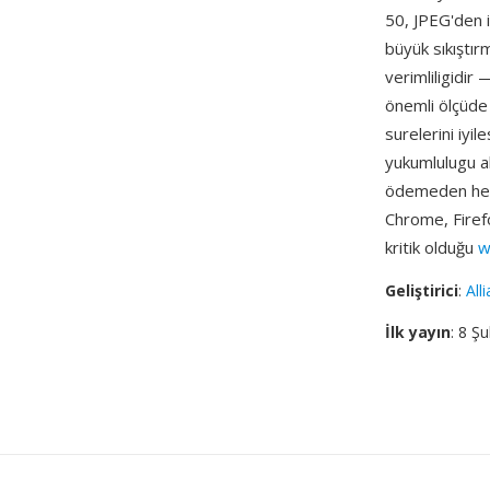
50, JPEG'den 
büyük sıkıştır
verimliligidi
önemli ölçüde 
surelerini iyil
yukumlulugu al
ödemeden herk
Chrome, Firefo
kritik olduğu
w
Geliştirici
:
All
İlk yayın
: 8 Ş