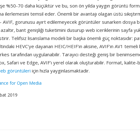
işe %50-70 daha küçüktür ve bu, son ön yilda yaygın görüntü forma
ma ilerlemesini temsil eder. Önemli bir avantajı olagan üstü sıkıştır
r — AVIF, gorunusu ayırt edilemeyecek görüntüler sunarken dosya 
azaltır, bant genişliği tuketimini dusurup web iceriklerinin sayfa y
estirir. Telifsiz lisanslama modeli bir başka önemli güç noktasıdır: p
tindaki HEVC'ye dayanan HEIC/HEIF'ın aksine, AVIF'ın AV1 temeli l
es tarafından uygulanabilir. Tarayıcı desteği geniş bir benimseme
x, Safari ve Edge, AVIF'ı yerel olarak oluşturabilir. Format, kalite-
eb görüntüleri
için hızla yayginlasmaktadir.
iance for Open Media
ubat 2019