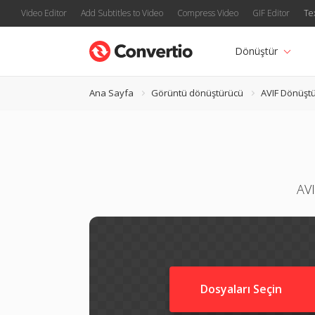
Video Editor
Add Subtitles to Video
Compress Video
GIF Editor
Te
Dönüştür
Ana Sayfa
Görüntü dönüştürücü
AVIF Dönüşt
AVI
Dosyaları Seçin