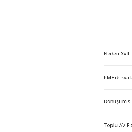
Neden AVIF'
EMF dosyala
Dönüşüm sür
Toplu AVIF