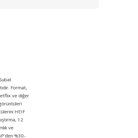
 Subat
ıdır. Format,
etflix ve diğer
görüntüleri
tülerini HEIF
kıştırma, 12
mlık ve
WebP'den %30-