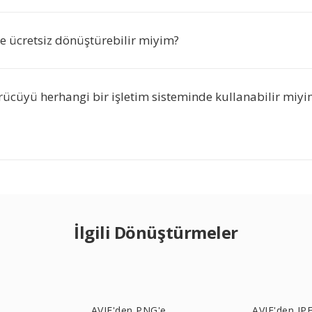
ye ücretsiz dönüştürebilir miyim?
ücüyü herhangi bir işletim sisteminde kullanabilir miyi
İlgili Dönüştürmeler
AVIF'den PNG'e
AVIF'den JP