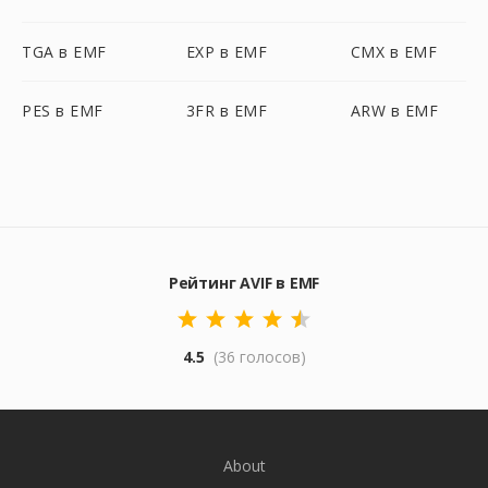
TGA в EMF
EXP в EMF
CMX в EMF
PES в EMF
3FR в EMF
ARW в EMF
Рейтинг AVIF в EMF
4.5
(36 голосов)
About