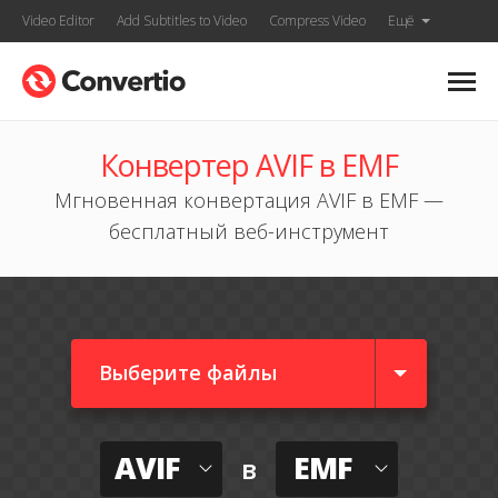
Video Editor
Add Subtitles to Video
Compress Video
Ещё
Конвертер AVIF в EMF
Мгновенная конвертация AVIF в EMF —
бесплатный веб-инструмент
Выберите файлы
AVIF
EMF
в