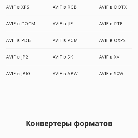
AVIF в XPS
AVIF в RGB
AVIF в DOTX
AVIF в DOCM
AVIF в JIF
AVIF в RTF
AVIF в PDB
AVIF в PGM
AVIF в OXPS
AVIF в JP2
AVIF в SK
AVIF в XV
AVIF в JBIG
AVIF в ABW
AVIF в SXW
Конвертеры форматов