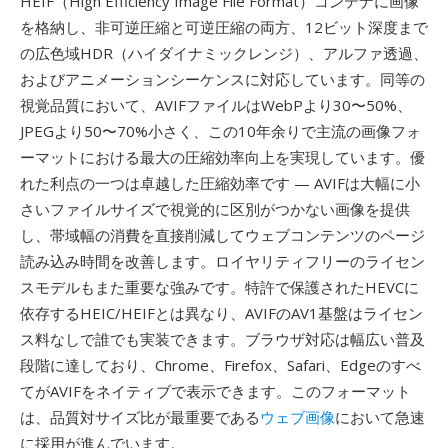
HEIF（High Efficiency Image File Format）コンテナに画像
を格納し、非可逆圧縮と可逆圧縮の両方、12ビット深度まで
の広色域HDR（ハイダイナミックレンジ）、アルファ透過、
およびアニメーションシーケンスに対応しています。同等の
視覚品質において、AVIFファイルはWebPより30〜50%、
JPEGより50〜70%小さく、この10年余りで主流の画像フォ
ーマットにおける最大の圧縮効率向上を実現しています。優
れた利点の一つは卓越した圧縮効率です — AVIFは大幅に小
さいファイルサイズで視覚的に区別がつかない画像を提供
し、帯域幅の消費を直接削減してウェブコンテンツのページ
読み込み時間を改善します。ロイヤリティフリーのライセン
スモデルもまた重要な強みです。特許で保護されたHEVCに
依存するHEIC/HEIFとは異なり、AVIFのAV1基盤はライセン
ス料なしで誰でも実装できます。ブラウザ対応は幅広い普及
段階に達しており、Chrome、Firefox、Safari、Edgeのすべ
てがAVIFをネイティブで表示できます。このフォーマット
は、品質対サイズ比が最重要である
ウェブ画像
において急速
に採用が進んでいます。