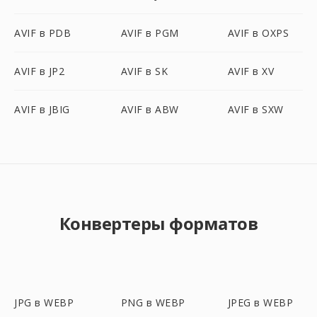
AVIF в PDB
AVIF в PGM
AVIF в OXPS
AVIF в JP2
AVIF в SK
AVIF в XV
AVIF в JBIG
AVIF в ABW
AVIF в SXW
Конвертеры форматов
JPG в WEBP
PNG в WEBP
JPEG в WEBP