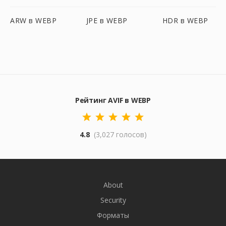
ARW в WEBP
JPE в WEBP
HDR в WEBP
Рейтинг AVIF в WEBP
4.8
(3,027 голосов)
About
Security
Форматы