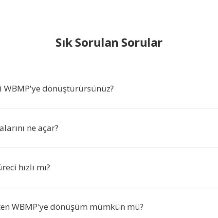
Sık Sorulan Sorular
'i WBMP'ye dönüştürürsünüz?
arını ne açar?
eci hızlı mı?
'ten WBMP'ye dönüşüm mümkün mü?