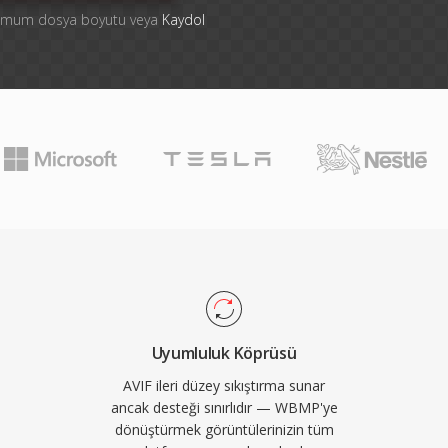
ksimum dosya boyutu veya
Kaydol
Uyumluluk Köprüsü
AVIF ileri düzey sıkıştırma sunar
ancak desteği sınırlıdır — WBMP'ye
dönüştürmek görüntülerinizin tüm