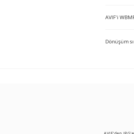
AVIF'i WBMP
Dönüşüm sı
AVIF'den JPG'e