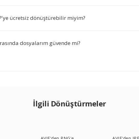
'ye ücretsiz dönüştürebilir miyim?
rasında dosyalarım güvende mi?
İlgili Dönüştürmeler
AVIF'den PNG'e
AVIF'den JP