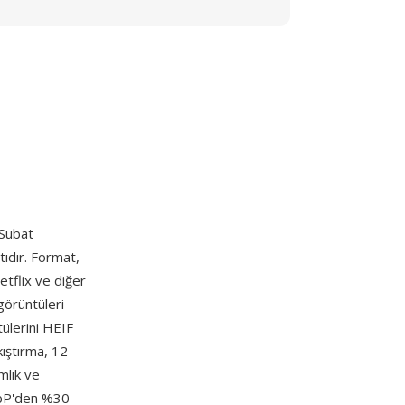
 Subat
ıdır. Format,
etflix ve diğer
görüntüleri
tülerini HEIF
kıştırma, 12
mlık ve
WebP'den %30-