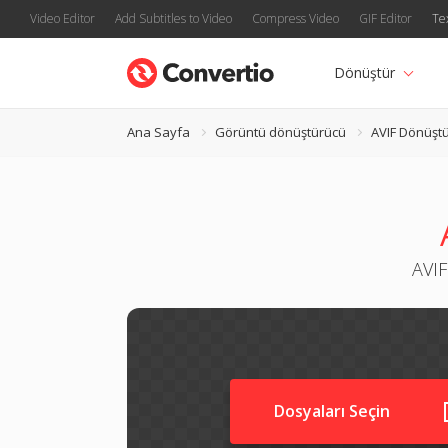
Video Editor
Add Subtitles to Video
Compress Video
GIF Editor
Te
Dönüştür
Ana Sayfa
Görüntü dönüştürücü
AVIF Dönüşt
AVIF
Dosyaları Seçin