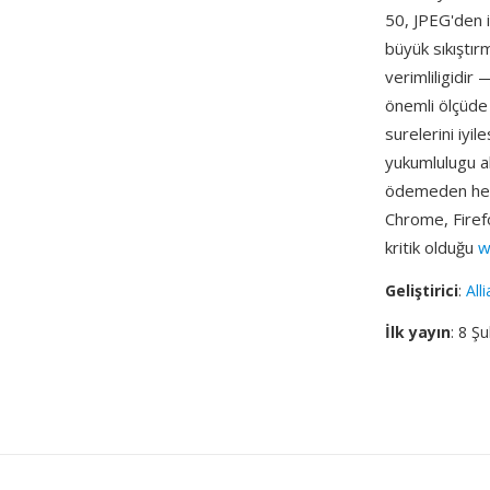
50, JPEG'den 
büyük sıkıştır
verimliligidi
önemli ölçüde 
surelerini iyil
yukumlulugu al
ödemeden herk
Chrome, Firefo
kritik olduğu
w
Geliştirici
:
All
İlk yayın
: 8 Ş