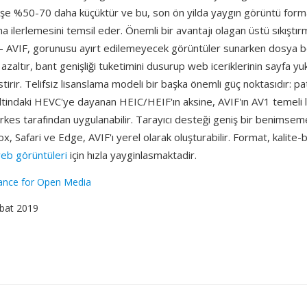
işe %50-70 daha küçüktür ve bu, son ön yilda yaygın görüntü forma
ma ilerlemesini temsil eder. Önemli bir avantajı olagan üstü sıkıştır
r — AVIF, gorunusu ayırt edilemeyecek görüntüler sunarken dosya 
azaltır, bant genişliği tuketimini dusurup web iceriklerinin sayfa y
estirir. Telifsiz lisanslama modeli bir başka önemli güç noktasıdır: p
tindaki HEVC'ye dayanan HEIC/HEIF'ın aksine, AVIF'ın AV1 temeli l
es tarafından uygulanabilir. Tarayıcı desteği geniş bir benimseme
x, Safari ve Edge, AVIF'ı yerel olarak oluşturabilir. Format, kalite-
eb görüntüleri
için hızla yayginlasmaktadir.
iance for Open Media
ubat 2019