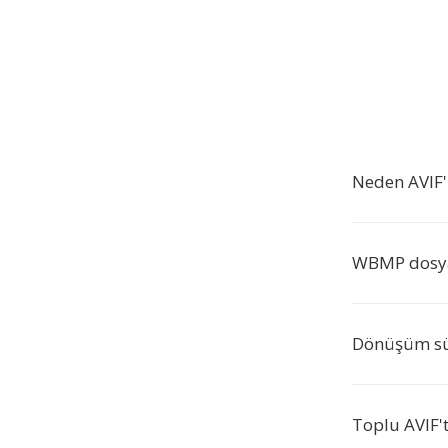
Neden AVIF
WBMP dosyal
Dönüşüm sür
Toplu AVIF