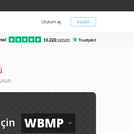
Oturum aç
Kaydol
mel
10,220
yorum
ü
türün
WBMP
için