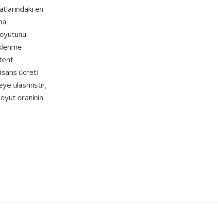
tlarindaki en
ma
boyutunu
uklenme
atent
isans ücreti
ye ulasmistir;
boyut oraninin