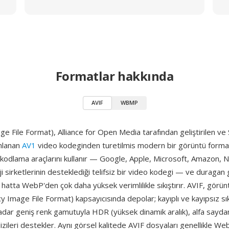
Formatlar hakkında
AVIF
WBMP
e File Format), Alliance for Open Media tarafından geliştirilen ve
mlanan
AV1
video kodeginden turetilmis modern bir görüntü format
i kodlama araçlarını kullanır — Google, Apple, Microsoft, Amazon, N
i sirketlerinin desteklediği telifsiz bir video kodegi — ve duragan 
atta WebP'den çok daha yüksek verimlilikle sıkıştırır. AVIF, görün
cy Image File Format) kapsayıcısında depolar; kayıplı ve kayıpsız sı
kadar geniş renk gamutuyla HDR (yüksek dinamik aralık), alfa sayda
zileri destekler. Aynı görsel kalitede AVIF dosyaları genellikle 