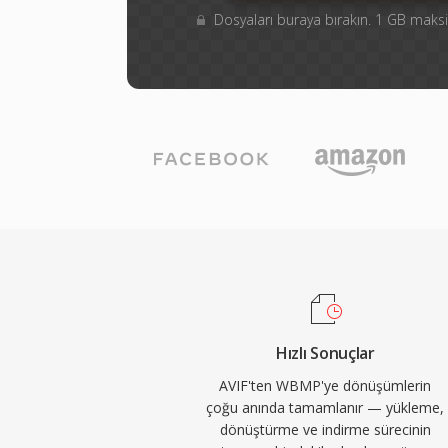
Dosyaları buraya bırakın. 1 GB ma
Hızlı Sonuçlar
AVIF'ten WBMP'ye dönüşümlerin
çoğu anında tamamlanır — yükleme,
dönüştürme ve indirme sürecinin