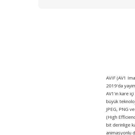
AVIF (AV1 Imag
2019'da yayi
AV1'ın kare iç
büyük teknoloj
JPEG, PNG ve h
(High Efficien
bit derinlige 
animasyonlu di