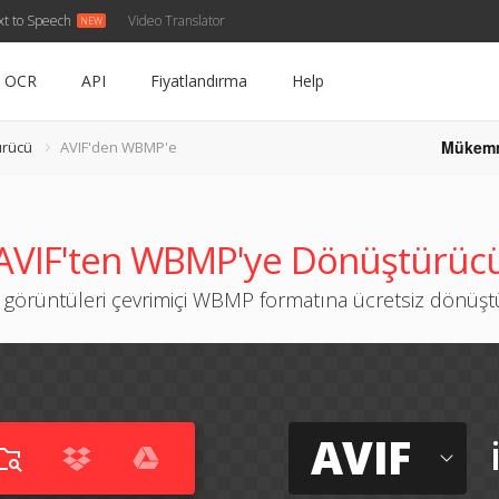
xt to Speech
Video Translator
OCR
API
Fiyatlandırma
Help
Mükem
ürücü
AVIF'den WBMP'e
AVIF'ten WBMP'ye Dönüştürüc
 görüntüleri çevrimiçi WBMP formatına ücretsiz dönüş
AVIF