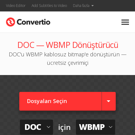
Video Editor
Add Subtitles to Video
Daha fazla
DOC — WBMP Dönüştürücü
DOC'u WBMP kablosuz bitmap'e dönüştürün —
ücretsiz çevrimiçi
Dosyaları Seçin
DOC
WBMP
için