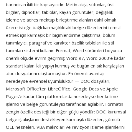
barındıran i̇kili bir kapsayıcıdır. Metin akışı, sütunlar, üst
bilgiler, dipnotlar, tablolar, kayan görüntüler, değişiklik
izleme ve adres mektup birleştirme alanları dahil olmak
üzere isteğe bağlı karmaşıklıktaki belge düzenlerini temsil
etmek için karmaşık bir biçimlendirme çalıştırma, bölüm
tanımlayıcı, paragraf ve karakter özellik tabloları ile stil
tanımları sistemi kullanır. Format, Word sürümleri boyunca
önemli ölçüde evrim geçirmiş; Word 97, Word 2003'e kadar
standart kalan i̇kili yapıyı kurmuş ve bugün en sık karşılaşılan
.doc dosyalarını oluşturmuştur. En önemli avantajı
neredeyse evrensel uyumluluktur — DOC dosyaları,
Microsoft Office'ten LibreOffice, Google Docs ve Apple
Pages'e kadar tüm platformlarda neredeyse her kelime
işlemci ve belge görüntüleyici tarafından açılabilir. Formatın
zengin özellik desteği bir diğer güçlü yöndür: DOC, kurumsal
belge iş akışlarını destekleyen karmaşık düzenler, gömülü
OLE nesneleri, VBA makroları ve revizyon izleme işlemlerini