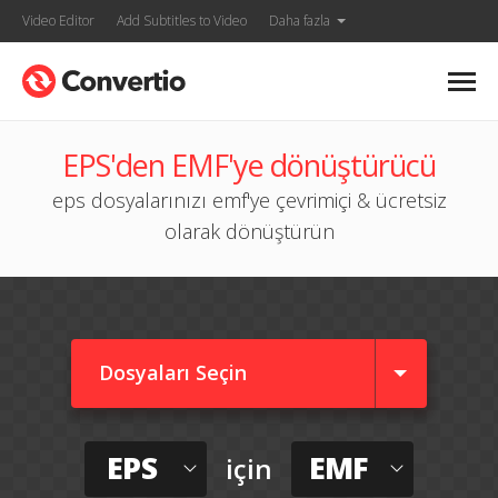
Video Editor
Add Subtitles to Video
Daha fazla
EPS'den EMF'ye dönüştürücü
eps dosyalarınızı emf'ye çevrimiçi & ücretsiz
olarak dönüştürün
Dosyaları Seçin
EPS
EMF
için