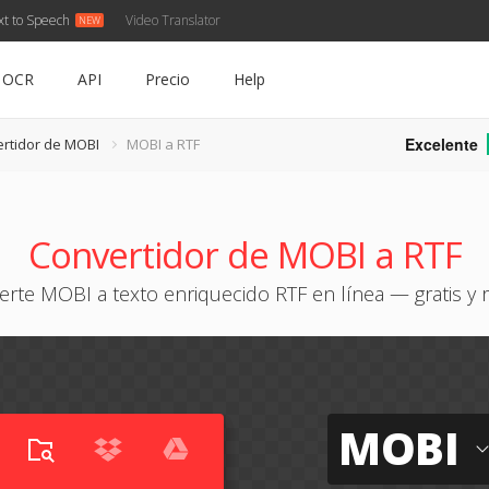
xt to Speech
Video Translator
OCR
API
Precio
Help
Excelente
rtidor de MOBI
MOBI a RTF
Convertidor de MOBI a RTF
erte MOBI a texto enriquecido RTF en línea — gratis y 
MOBI