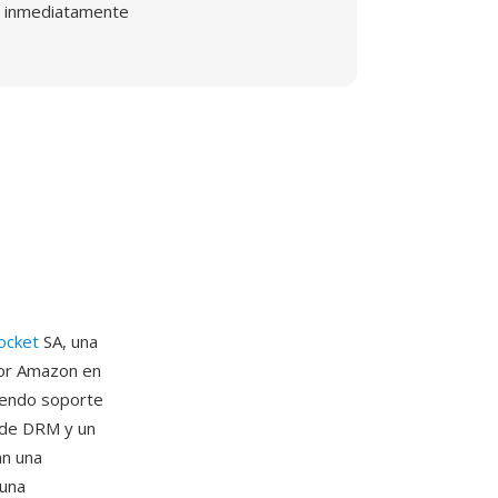
inmediatamente
ocket
SA, una
por Amazon en
iendo soporte
 de DRM y un
an una
 una