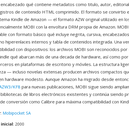
 encabezado qué contiene metadatos como titulo, autor, editorial
gistros de contenido HTML comprimido. El formato se convirtio e
tema Kindle de Amazon — el formato AZW original utilizado en lo
sencialmente MOBI con la envoltura DRM propia de Amazon. MOBI
ble con formato básico qué incluye negrita, cursiva, encabezados,
omo hiperenlaces internos y tabla de contenidos integrada. Una ve
ibilidad con dispositivos: los archivos MOBI son reconocidos por 
Kindle qué abarcan más de una decada de hardware, así como po
erceros en plataformas de escritorio y móviles. La estructura lige
leza — incluso novelas extensas producen archivos compactos qu
en hardware modesto. Aunque Amazon ha migrado desde entonce
AZW3/KF8
para nuevas publicaciones, MOBI sigue siendo ampli
 bibliotecas de libros electrónicos existentes y continúa siendo 
de conversión como Calibre para máxima compatibilidad con Kindl
r
:
Mobipocket SA
inicial
: 2000