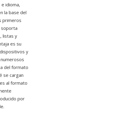
 e idioma,
n la base del
s primeros
 soporta
 listas y
ntaja es su
dispositivos y
r numerosos
ra del formato
é se cargan
s al formato
amente
producido por
e.