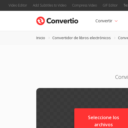
Video Editor
Add Subtitles to Video
Compress Video
GIF Editor
Te
Convertir
Inicio
Convertidor de libros electrónicos
Conve
Convi
Seleccione los
archivos