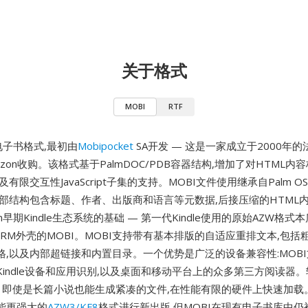
关于格式
MOBI
RTF
电子书格式,最初由
Mobipocket
SA开发 — 这是一家成立于2000年的
mazon收购。该格式基于PalmDOC/PDB容器结构,增加了对HTML
有限交互性JavaScript子集的支持。MOBI文件使用继承自Palm 
头部结构包含标题、作者、出版商和语言等元数据,后接压缩的HTML
n早期Kindle生态系统的基础 — 第一代Kindle使用的原始AZW格
有DRM外壳的MOBI。MOBI支持带有基本排版的自适应重排文本,包
格,以及内部超链接和内置目录。一个优势是广泛的设备兼容性:MOB
Kindle设备和应用识别,以及桌面和移动平台上的众多第三方阅读器
 即使是长篇小说也能生成紧凑的文件,在性能有限的硬件上快速加载。虽
能更强大的
AZW3/KF8
格式进行新出版,但MOBI在现有电子书库中仍