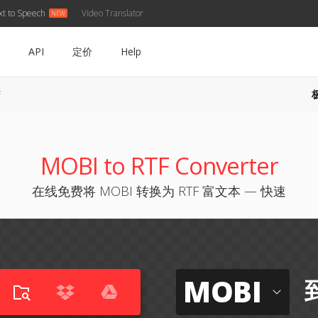
xt to Speech
Video Translator
API
定价
Help
F
MOBI to RTF Converter
在线免费将 MOBI 转换为 RTF 富文本 — 快速
MOBI