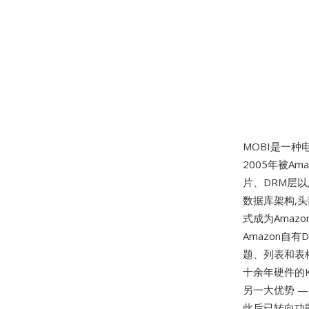
MOBI是一种
2005年被A
片、DRM层以及
数据库架构,
式成为Amazo
Amazon自
题、列表和表
十余年硬件的
另一大优势 —
此后已转向功