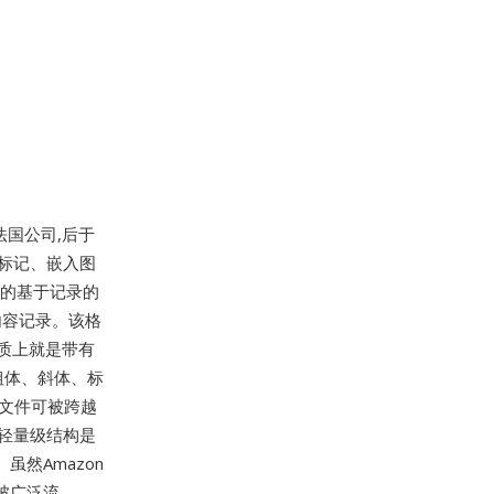
法国公司,后于
内容标记、嵌入图
OS的基于记录的
内容记录。该格
式本质上就是带有
括粗体、斜体、标
I文件可被跨越
。轻量级结构是
然Amazon
被广泛流