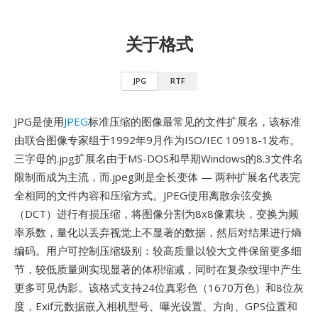
关于格式
JPG
RTF
JPG是使用
JPEG
标准压缩的图像最常见的文件扩展名，该标准
由联合图像专家组于1992年9月作为ISO/IEC 10918-1发布。
三字母的.jpg扩展名由于MS-DOS和早期Windows的8.3文件名
限制而成为主流，而.jpeg则是全长变体 — 两种扩展名代表完
全相同的文件内容和压缩方式。JPEG使用离散余弦变换
（DCT）进行有损压缩，将图像分割为8x8像素块，变换为频
率系数，量化以丢弃视觉上不显著的数据，然后对结果进行熵
编码。用户可控制压缩级别：较高质量以较大文件保留更多细
节，较低质量则实现显著的体积缩减，同时在复杂纹理中产生
更多可见伪影。该格式支持24位真彩色（1670万色）和8位灰
度，Exif元数据嵌入相机型号、曝光设置、方向、GPS位置和