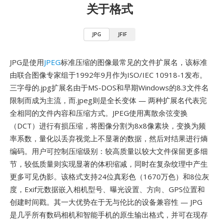
关于格式
JPG
JFIF
JPG是使用
JPEG
标准压缩的图像最常见的文件扩展名，该标准
由联合图像专家组于1992年9月作为ISO/IEC 10918-1发布。
三字母的.jpg扩展名由于MS-DOS和早期Windows的8.3文件名
限制而成为主流，而.jpeg则是全长变体 — 两种扩展名代表完
全相同的文件内容和压缩方式。JPEG使用离散余弦变换
（DCT）进行有损压缩，将图像分割为8x8像素块，变换为频
率系数，量化以丢弃视觉上不显著的数据，然后对结果进行熵
编码。用户可控制压缩级别：较高质量以较大文件保留更多细
节，较低质量则实现显著的体积缩减，同时在复杂纹理中产生
更多可见伪影。该格式支持24位真彩色（1670万色）和8位灰
度，Exif元数据嵌入相机型号、曝光设置、方向、GPS位置和
创建时间戳。其一大优势在于无与伦比的设备兼容性 — JPG
是几乎所有数码相机和智能手机的原生输出格式，并可在现存