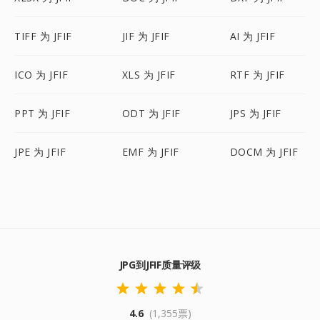
TIFF 为 JFIF
JIF 为 JFIF
AI 为 JFIF
ICO 为 JFIF
XLS 为 JFIF
RTF 为 JFIF
PPT 为 JFIF
ODT 为 JFIF
JPS 为 JFIF
JPE 为 JFIF
EMF 为 JFIF
DOCM 为 JFIF
JPG到JFIF质量评级
4.6
(1,355票)