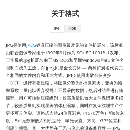
关于格式
JPG
HDR
JPG是使用
JPEG
标准压缩的图像最常见的文件扩展名，该标准
由联合图像专家组于1992年9月作为ISO/IEC 10918-1发布。
三字母的.jpg扩展名由于MS-DOS和早期Windows的8.3文件名
限制而成为主流，而.jpeg则是全长变体 — 两种扩展名代表完
全相同的文件内容和压缩方式。JPEG使用离散余弦变换
（DCT）进行有损压缩，将图像分割为8x8像素块，变换为频
率系数，量化以丢弃视觉上不显著的数据，然后对结果进行熵
编码。用户可控制压缩级别：较高质量以较大文件保留更多细
节，较低质量则实现显著的体积缩减，同时在复杂纹理中产生
更多可见伪影。该格式支持24位真彩色（1670万色）和8位灰
度，Exif元数据嵌入相机型号、曝光设置、方向、GPS位置和
创建时间戳。其一大优势在于无与伦比的设备兼容性 — JPG