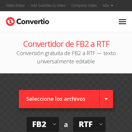
Video Editor
Add Subtitles to Video
Compress Video
Más
Convertidor de FB2 a RTF
Conversión gratuita de FB2 a RTF — texto
universalmente editable
Seleccione los archivos
FB2
RTF
a