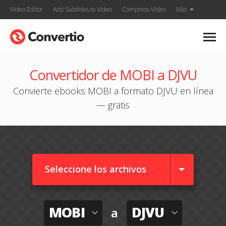
Video Editor
Add Subtitles to Video
Compress Video
Más
Convertidor de MOBI a DJVU
Convierte ebooks MOBI a formato DJVU en línea
— gratis
Seleccione los archivos
MOBI
DJVU
a