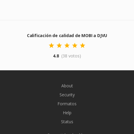
Calificación de calidad de MOBI a DJVU
4.8
(38 votos)
About
Security
Formatos
Help
Status