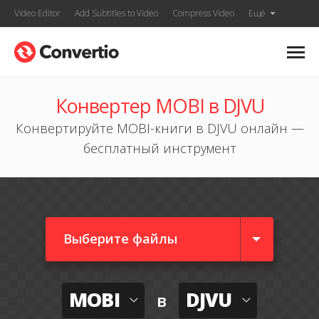
Video Editor
Add Subtitles to Video
Compress Video
Ещё
Конвертер MOBI в DJVU
Конвертируйте MOBI-книги в DJVU онлайн —
бесплатный инструмент
Выберите файлы
MOBI
DJVU
в