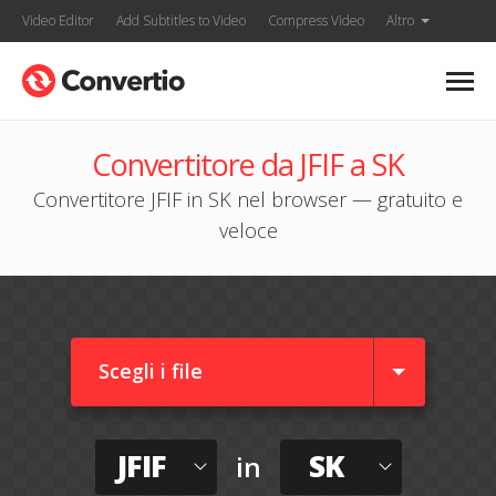
Video Editor
Add Subtitles to Video
Compress Video
Altro
Convertitore da JFIF a SK
Convertitore JFIF in SK nel browser — gratuito e
veloce
Scegli i file
JFIF
SK
in