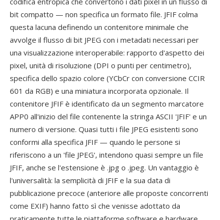
codifica entropica che convertono i dati pixel in un flusso di
bit compatto — non specifica un formato file. JFIF colma
questa lacuna definendo un contenitore minimale che
avvolge il flusso di bit JPEG con i metadati necessari per
una visualizzazione interoperabile: rapporto d'aspetto dei
pixel, unità di risoluzione (DPI o punti per centimetro),
specifica dello spazio colore (YCbCr con conversione CCIR
601 da RGB) e una miniatura incorporata opzionale. Il
contenitore JFIF è identificato da un segmento marcatore
APP0 all'inizio del file contenente la stringa ASCII 'JFIF' e un
numero di versione. Quasi tutti i file JPEG esistenti sono
conformi alla specifica JFIF — quando le persone si
riferiscono a un 'file JPEG', intendono quasi sempre un file
JFIF, anche se l'estensione è .jpg o .jpeg. Un vantaggio è
l'universalità: la semplicità di JFIF e la sua data di
pubblicazione precoce (anteriore alle proposte concorrenti
come EXIF) hanno fatto sì che venisse adottato da
praticamente tutte le piattaforme software e hardware