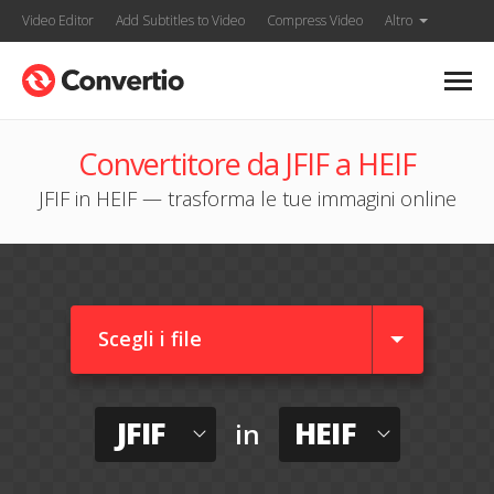
Video Editor
Add Subtitles to Video
Compress Video
Altro
Convertitore da JFIF a HEIF
JFIF in HEIF — trasforma le tue immagini online
Scegli i file
JFIF
HEIF
in