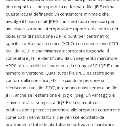
bit compatto — non specifica un formato file. JFIF colma
questa lacuna definendo un contenitore minimale che
avvolge il flusso di bit JPEG con i metadati necessari per
una visualizzazione interoperabile: rapporto d'aspetto dei
pixel, unità di risoluzione (DPI o punti per centimetro),
specifica dello spazio colore (YCbCr con conversione CCIR
601 da RGB) e una miniatura incorporata opzionale. Il
contenitore JFIF è identificato da un segmento marcatore
APP0 all'inizio del file contenente la stringa ASCII 'JFIF' e un
numero di versione. Quasi tutti i file JPEG esistenti sono
conformi alla specifica JFIF — quando le persone si
riferiscono a un 'file JPEG', intendono quasi sempre un file
JFIF, anche se l'estensione è .jpg o .jpeg. Un vantaggio è
l'universalità: la semplicità di JFIF e la sua data di
pubblicazione precoce (anteriore alle proposte concorrenti
come EXIF) hanno fatto sì che venisse adottato da
praticamente tutte le piattaforme software e hardware