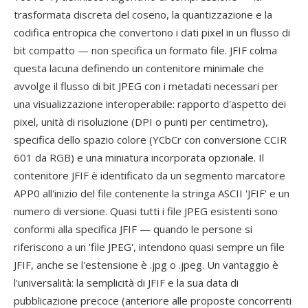
trasformata discreta del coseno, la quantizzazione e la
codifica entropica che convertono i dati pixel in un flusso di
bit compatto — non specifica un formato file. JFIF colma
questa lacuna definendo un contenitore minimale che
avvolge il flusso di bit JPEG con i metadati necessari per
una visualizzazione interoperabile: rapporto d'aspetto dei
pixel, unità di risoluzione (DPI o punti per centimetro),
specifica dello spazio colore (YCbCr con conversione CCIR
601 da RGB) e una miniatura incorporata opzionale. Il
contenitore JFIF è identificato da un segmento marcatore
APP0 all'inizio del file contenente la stringa ASCII 'JFIF' e un
numero di versione. Quasi tutti i file JPEG esistenti sono
conformi alla specifica JFIF — quando le persone si
riferiscono a un 'file JPEG', intendono quasi sempre un file
JFIF, anche se l'estensione è .jpg o .jpeg. Un vantaggio è
l'universalità: la semplicità di JFIF e la sua data di
pubblicazione precoce (anteriore alle proposte concorrenti