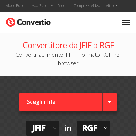
Video Editor
Add Subtitles to Video
Compress Video
Altro
Convertitore da JFIF a RGF
Converti facilmente JFIF in formato RGF nel
browser
Scegli i file
JFIF
RGF
in