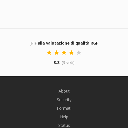
JFIF alla valutazione di qualità RGF
3.8
(3 voti)
About
Security
Formati
Help
Status