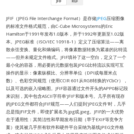
JFIF
RGF
JFIF（JPEG File Interchange Format）是存储
JPEG
压缩图像
的标准文件格式规范，由C-Cube Microsystems的Eric
Hamilton于1991年发布1.0版本，并于1992年更新至1.02版
本。JPEG标准（ISO/IEC 10918-1）定义了压缩算法——离
散余弦变换、量化和熵编码，将像素数据转换为紧凑的比特流
——但并未规定文件格式。JFIF填补了这一空白，定义了一个
最小化的容器，用必要的元数据包装JPEG比特流以实现可互
操作的显示：像素纵横比、分辨率单位（DPI或每厘米点
数）、色彩空间规范（使用CCIR 601从RGB转换的YCbCr），
以及可选的嵌入缩略图。JFIF容器通过文件开头的APP0标记段
来识别，其中包含ASCII字符串'JFIF'和版本号。几乎所有现存
的JPEG文件都符合JFIF规范——人们提到'JPEG文件'时，几乎
总是指JFIF文件，即使扩展名为.jpg或.jpeg。JFIF的一大优势
在于通用性：其简洁性和早期发布日期（早于EXIF等竞争方
案）使其被几乎所有软件和硬件平台采纳为基线JPEG文件格