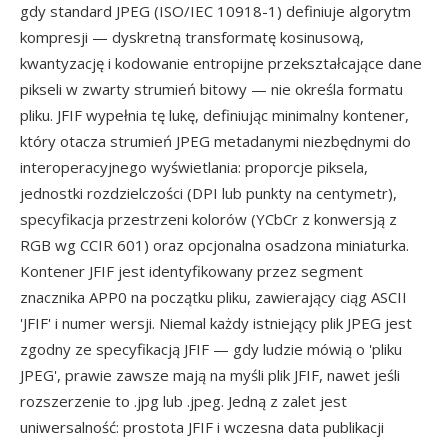
gdy standard JPEG (ISO/IEC 10918-1) definiuje algorytm
kompresji — dyskretną transformatę kosinusową,
kwantyzację i kodowanie entropijne przekształcające dane
pikseli w zwarty strumień bitowy — nie określa formatu
pliku. JFIF wypełnia tę lukę, definiując minimalny kontener,
który otacza strumień JPEG metadanymi niezbędnymi do
interoperacyjnego wyświetlania: proporcje piksela,
jednostki rozdzielczości (DPI lub punkty na centymetr),
specyfikacja przestrzeni kolorów (YCbCr z konwersją z
RGB wg CCIR 601) oraz opcjonalna osadzona miniaturka.
Kontener JFIF jest identyfikowany przez segment
znacznika APP0 na początku pliku, zawierający ciąg ASCII
'JFIF' i numer wersji. Niemal każdy istniejący plik JPEG jest
zgodny ze specyfikacją JFIF — gdy ludzie mówią o 'pliku
JPEG', prawie zawsze mają na myśli plik JFIF, nawet jeśli
rozszerzenie to .jpg lub .jpeg. Jedną z zalet jest
uniwersalność: prostota JFIF i wczesna data publikacji