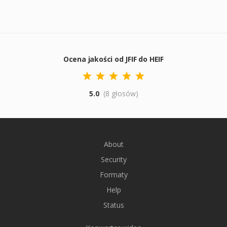
Ocena jakości od JFIF do HEIF
5.0
(8 głosów)
About
Security
Formaty
Help
Status