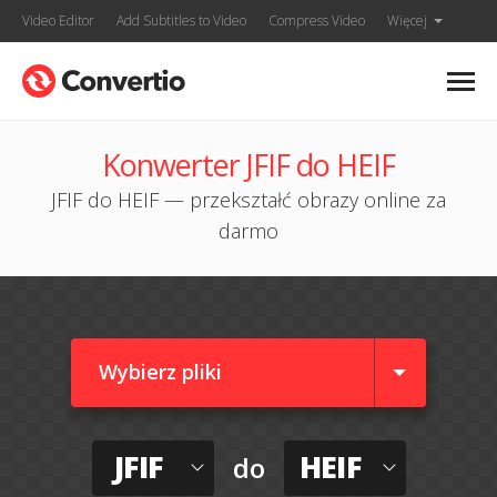
Video Editor
Add Subtitles to Video
Compress Video
Więcej
Konwerter JFIF do HEIF
JFIF do HEIF — przekształć obrazy online za
darmo
Wybierz pliki
JFIF
HEIF
do