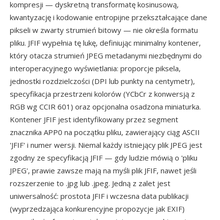
kompresji — dyskretną transformatę kosinusową,
kwantyzację i kodowanie entropijne przekształcające dane
pikseli w zwarty strumień bitowy — nie określa formatu
pliku. JFIF wypełnia tę lukę, definiując minimalny kontener,
który otacza strumień JPEG metadanymi niezbędnymi do
interoperacyjnego wyświetlania: proporcje piksela,
jednostki rozdzielczości (DPI lub punkty na centymetr),
specyfikacja przestrzeni kolorów (YCbCr z konwersją z
RGB wg CCIR 601) oraz opcjonalna osadzona miniaturka.
Kontener JFIF jest identyfikowany przez segment
znacznika APP0 na początku pliku, zawierający ciąg ASCII
'JFIF' i numer wersji. Niemal każdy istniejący plik JPEG jest
zgodny ze specyfikacją JFIF — gdy ludzie mówią o 'pliku
JPEG', prawie zawsze mają na myśli plik JFIF, nawet jeśli
rozszerzenie to .jpg lub .jpeg. Jedną z zalet jest
uniwersalność: prostota JFIF i wczesna data publikacji
(wyprzedzająca konkurencyjne propozycje jak EXIF)