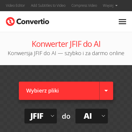
Video Editor
Add Subtitles to Video
Compress Video
Więcej
Konwerter JFIF do AI
Konwersja JFIF do AI — szybko i za darmo online
Wybierz pliki
JFIF
AI
do