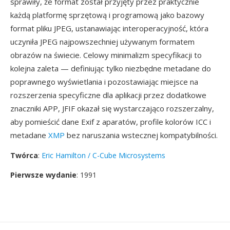
sprawiły, że format został przyjęty przez praktycznie
każdą platformę sprzętową i programową jako bazowy
format pliku JPEG, ustanawiając interoperacyjność, która
uczyniła JPEG najpowszechniej używanym formatem
obrazów na świecie. Celowy minimalizm specyfikacji to
kolejna zaleta — definiując tylko niezbędne metadane do
poprawnego wyświetlania i pozostawiając miejsce na
rozszerzenia specyficzne dla aplikacji przez dodatkowe
znaczniki APP, JFIF okazał się wystarczająco rozszerzalny,
aby pomieścić dane Exif z aparatów, profile kolorów ICC i
metadane
XMP
bez naruszania wstecznej kompatybilności.
Twórca
:
Eric Hamilton / C-Cube Microsystems
Pierwsze wydanie
: 1991