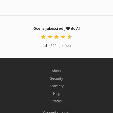
Ocena jakości od JFIF do AI
4.5
(890 głosów)
About
Security
Formaty
Help
Status
Konwerter wideo