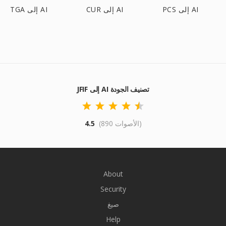
PCS إلى AI
CUR إلى AI
TGA إلى AI
JFIF إلى AI تصنيف الجودة
(890 الأصوات)
4.5
About
Security
صيغ
Help