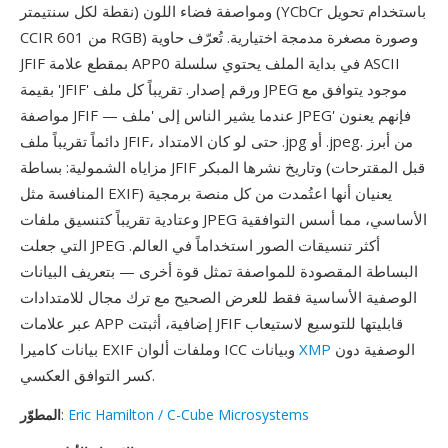
نقطة لكل سنتيمتر) ومواصفة فضاء اللون (YCbCr باستخدام تحويل
CCIR 601 من RGB) وصورة مصغرة مدمجة اختيارية. تُعرّف حاوية
JFIF بمقطع علامة APP0 في بداية الملف يحتوي سلسلة ASCII
بقيمة 'JFIF' ورقم إصدار. تقريباً كل ملف JPEG موجود يتوافق مع
مواصفة JFIF — عندما يشير الناس إلى 'ملف JPEG' فإنهم يعنون
دائماً تقريباً ملف JFIF، حتى لو كان الامتداد .jpg أو .jpeg. من أبرز
مزاياه الشمولية: بساطة JFIF وتاريخ نشرها المبكر (قبل المقترحات
المنافسة مثل EXIF) يعنيان أنها اعتُمدت من كل منصة برمجية
وعتادية تقريباً كتنسيق ملفات JPEG الأساسي، مما أسس التوافقية
التي جعلت JPEG أكثر تنسيقات الصور استخداماً في العالم.
البساطة المقصودة للمواصفة تمثل قوة أخرى — بتعريف البيانات
الوصفية الأساسية فقط للعرض الصحيح مع ترك مجال للامتدادات
عبر علامات APP إضافية، أثبتت JFIF قابليتها للتوسيع لاستيعاب
الوصفية دون
XMP
بيانات كاميرا EXIF وملفات ألوان ICC وبيانات
كسر التوافق العكسي.
Eric Hamilton / C-Cube Microsystems
:
المطوّر