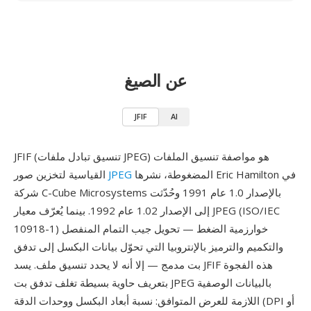
عن الصيغ
JFIF
AI
JFIF (تنسيق تبادل ملفات JPEG) هو مواصفة تنسيق الملفات
المضغوطة، نشرها Eric Hamilton في
JPEG
القياسية لتخزين صور
شركة C-Cube Microsystems بالإصدار 1.0 عام 1991 وحُدّثت
إلى الإصدار 1.02 عام 1992. بينما يُعرّف معيار JPEG (ISO/IEC
10918-1) خوارزمية الضغط — تحويل جيب التمام المنفصل
والتكميم والترميز بالإنتروبيا التي تحوّل بيانات البكسل إلى تدفق
بت مدمج — إلا أنه لا يحدد تنسيق ملف. يسد JFIF هذه الفجوة
بتعريف حاوية بسيطة تغلف تدفق بت JPEG بالبيانات الوصفية
اللازمة للعرض المتوافق: نسبة أبعاد البكسل ووحدات الدقة (DPI أو