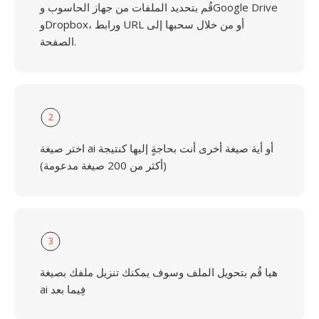
قُم بتحديد الملفات من جهاز الحاسوب وGoogle Drive
وDropbox، ورابط URL أو من خلال سحبها إلى
الصفحة.
2
اختر صيغة ai أو أية صيغة أخرى أنت بحاجةٍ إليها كنتيجة
(أكثر من 200 صيغة مدعومة)
3
هيا قُم بتحويل الملف وسوف يمكنك تنزيل ملفك بصيغة
ai فِيما بعد