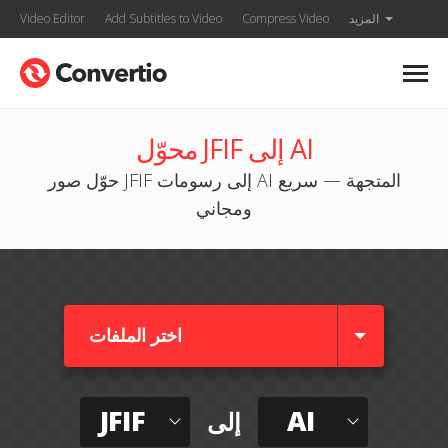
المزيد
Compress Video
Add Subtitles to Video
Video Editor
محوّل JFIF إلى AI
حوّل صور JFIF إلى رسومات AI المتجهة — سريع
ومجاني
اختر الملفات
JFIF
AI
إلى