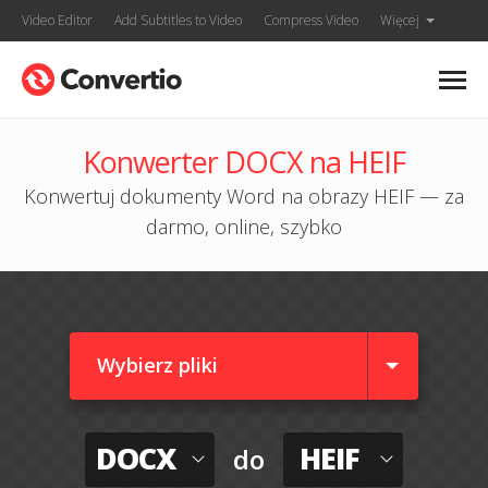
Video Editor
Add Subtitles to Video
Compress Video
Więcej
Konwerter DOCX na HEIF
Konwertuj dokumenty Word na obrazy HEIF — za
darmo, online, szybko
Wybierz pliki
DOCX
HEIF
do