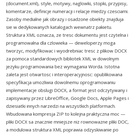
(document.xml), style, motywy, naglowki, stopki, przypisy,
komentarze, definicje numeracji i relacje miedzy czesciami.
Zasoby medialne jak obrazy i osadzone obiekty znajduja
sie w dedykowanych katalogach wewnatrz pakietu.
Struktura XML oznacza, ze tresc dokumentu jest czytelna i
programowalna dla czlowieka — deweloperzy moga
tworzyc, modyfikowac i wyodrebniac tresc z plikow DOCX
za pomoca standardowych bibliotek XML w dowolnym
jezyku programowania bez wymagania Worda. Istotna
zaleta jest otwartosc i interoperacyjnosc: opublikowana
specyfikacja umozliwia dowolnemu oprogramowaniu
implementacje obslugi DOCX, a format jest odczytywany i
zapisywany przez LibreOffice, Google Docs, Apple Pages i
dziesiatki innych narzedzi na wszystkich platformach.
Wbudowana kompresja ZIP to kolejna praktyczna moc —
pliki DOCX sa znacznie mniejsze niz rownowazne pliki DOC,
a modulowa struktura XML poprawia odzyskiwanie po