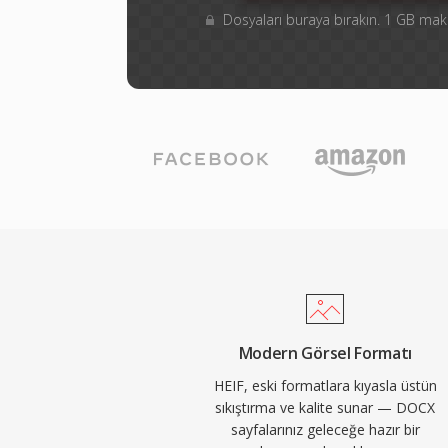
Dosyaları buraya bırakın. 1 GB m
Modern Görsel Formatı
HEIF, eski formatlara kıyasla üstün
sıkıştırma ve kalite sunar — DOCX
sayfalarınız geleceğe hazır bir