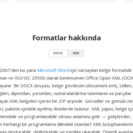
Formatlar hakkında
DOCX
HEIF
 2007'den bu yana
Microsoft Word
için varsayılan belge formatıd
lanan ve ISO/IEC 29500 olarak benimsenen Office Open XML (OO
yanır. Bir DOCX dosyası, belge gövdesini (document.xml), stilleri,
bilgileri, dipnotları, yorumları, numaralandırma tanımlarını ve parçalar
ımlayan XML belgeleri içeren bir ZIP arşividir. Görseller ve gömülü ne
ı, paketin içindeki ayrılmış dizinlerde bulunur. XML yapısı, belge içer
elenebilir ve programlanabilir olması anlamına gelir — geliştiriciler
 herhangi bir programlama dilindeki standart XML kütüphanelerini
ı oluşturabilir, değiştirebilir ve içeriğini çıkarabilir. Önemli avantaj