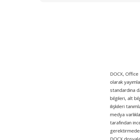
DOCX, Office
olarak yayım
standardına da
bilgileri, alt 
ilişkileri tan
medya varlıklar
tarafından inc
gerektirmeden
DOCX dosyaların