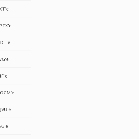
XT'e
PTX'e
DT'e
VG'e
IF'e
DOCM'e
JVU'e
BG'e