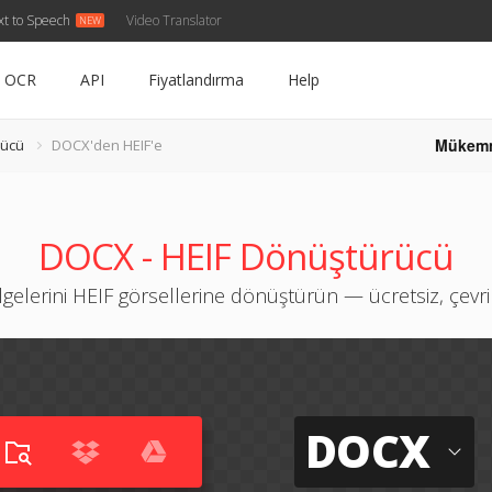
xt to Speech
Video Translator
OCR
API
Fiyatlandırma
Help
Mükem
rücü
DOCX'den HEIF'e
DOCX - HEIF Dönüştürücü
elerini HEIF görsellerine dönüştürün — ücretsiz, çevrim
DOCX