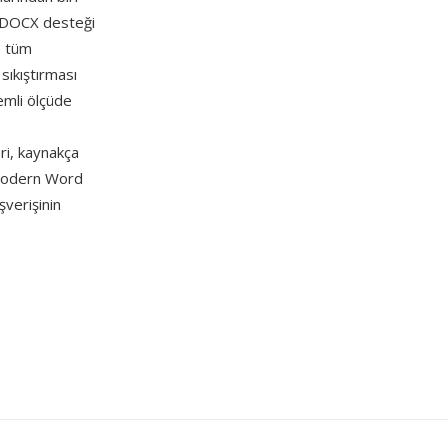
mın DOCX desteği
e tüm
sıkıştırması
emli ölçüde
ri, kaynakça
 modern Word
şverişinin