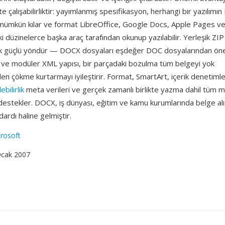
ikte çalışabilirliktir: yayımlanmış spesifikasyon, herhangi bir yazılı
mümkün kılar ve format LibreOffice, Google Docs, Apple Pages v
i düzinelerce başka araç tarafından okunup yazılabilir. Yerleşik ZIP 
tik güçlü yöndür — DOCX dosyaları eşdeğer DOC dosyalarından ön
 ve modüler XML yapısı, bir parçadaki bozulma tüm belgeyi yok
 çökme kurtarmayı iyileştirir. Format, SmartArt, içerik denetimle
lebilirlik
meta verileri ve gerçek zamanlı birlikte yazma dahil tüm
destekler. DOCX, iş dünyası, eğitim ve kamu kurumlarında belge alı
ardı haline gelmiştir.
rosoft
Ocak 2007