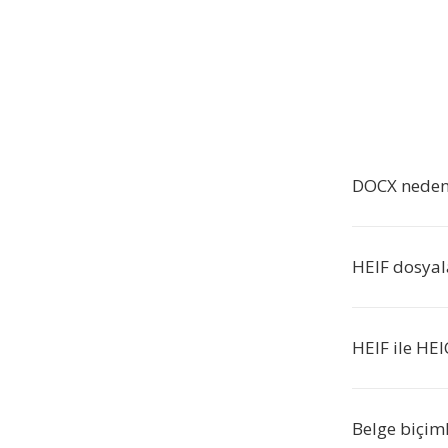
DOCX neden
HEIF dosyala
HEIF ile HEI
Belge biçi