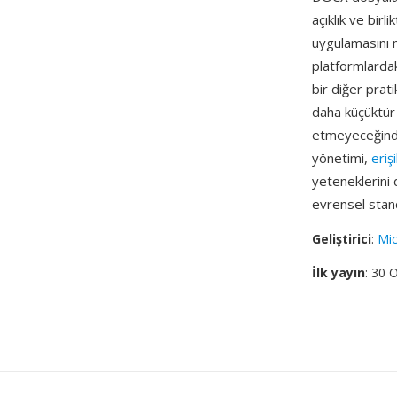
açıklık ve birl
uygulamasını 
platformlardak
bir diğer pra
daha küçüktür
etmeyeceğinden
yönetimi,
erişi
yeteneklerini 
evrensel stand
Geliştirici
:
Mic
İlk yayın
: 30 