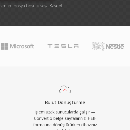
aksimum dosya boyutu veya
Kaydol
Bulut Dönüştürme
İşlem uzak sunucularda çalışır —
Convertio belge sayfalarınızı HEIF
formatına dönüştürürken cihazınız