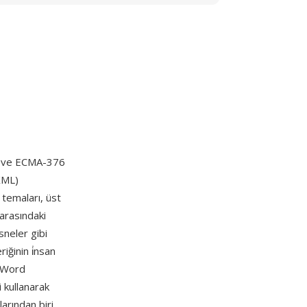
ır ve ECMA-376
XML)
 temaları, üst
 arasındaki
sneler gibi
iğinin i̇nsan
, Word
 kullanarak
larından biri