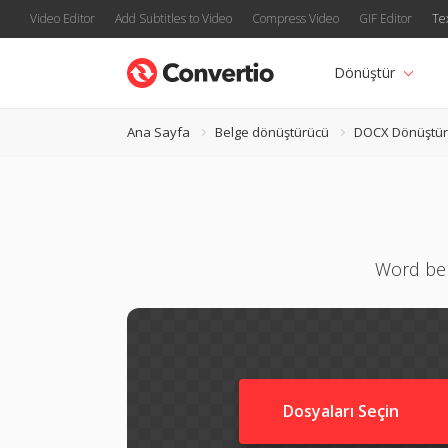
Video Editor
Add Subtitles to Video
Compress Video
GIF Editor
Te
Dönüştür
Ana Sayfa
Belge dönüştürücü
DOCX Dönüştü
Word belg
Dosyaları Seçin